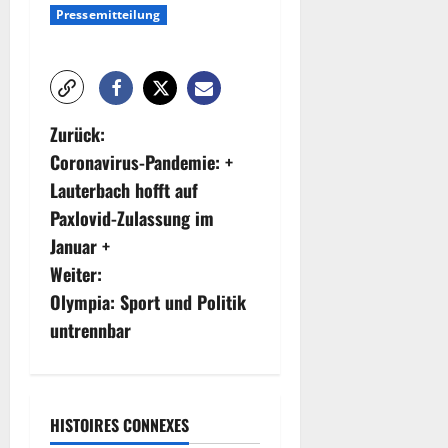
Pressemitteilung
B
Zurück:
Coronavirus-Pandemie: +
e
Lauterbach hofft auf
i
Paxlovid-Zulassung im
Januar +
t
Weiter:
r
Olympia: Sport und Politik
untrennbar
a
g
s
HISTOIRES CONNEXES