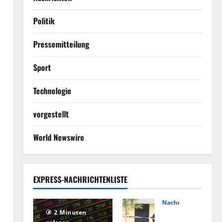
Politik
Pressemitteilung
Sport
Technologie
vorgestellt
World Newswire
EXPRESS-NACHRICHTENLISTE
Nachrichten
Hin
2 Minuten