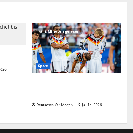
2 Minuten gelesen
et bis
nmanagement
Sport
 2026
Niederlande vs. Deutschland live:
Übertragung im TV & Stream | Fußball
News
Deutsches Ver Mogen
Juli 14, 2026