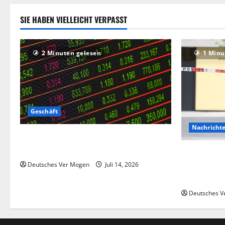
SIE HABEN VIELLEICHT VERPASST
2 Minuten gelesen
1 Minu
Geschäft
Nachricht
Die Deutsche-EuroShop-Aktie bleibt vom
Center-Geschäft gestützt
Hinweise au
Angriff in 
Deutsches Ver Mogen
Juli 14, 2026
Deutschlan
Deutsches V