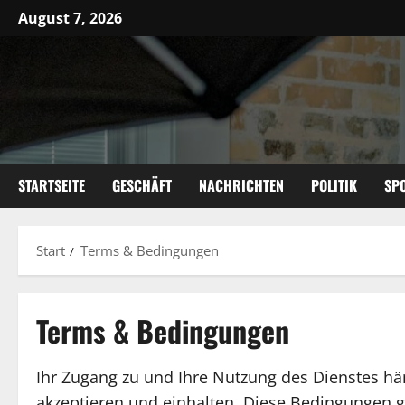
Zum
August 7, 2026
Inhalt
springen
STARTSEITE
GESCHÄFT
NACHRICHTEN
POLITIK
SP
Start
Terms & Bedingungen
Terms & Bedingungen
Ihr Zugang zu und Ihre Nutzung des Dienstes h
akzeptieren und einhalten. Diese Bedingungen g