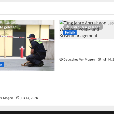
te gelesen
2 Minuten gelesen
Politik
Füng Jahre Ahrtal: Von Lasch
Wegner – Politik und Krise
Deutsches Ver Mogen
Juli 14,
en
f extremistisches Motiv nach
Schongau – Nachrichten aus
d
er Mogen
Juli 14, 2026