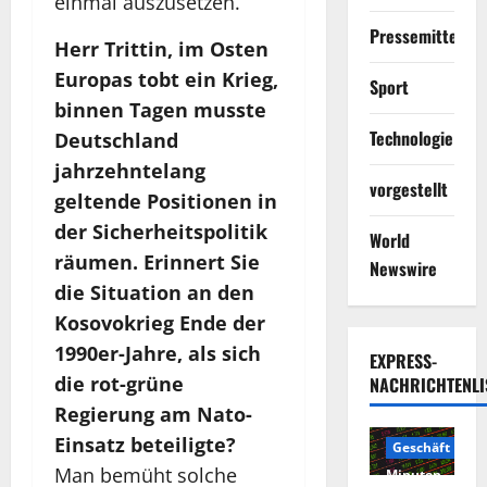
einmal auszusetzen.“
Pressemitteilun
Herr Trittin, im Osten
Europas tobt ein Krieg,
Sport
binnen Tagen musste
Technologie
Deutschland
jahrzehntelang
vorgestellt
geltende Positionen in
der Sicherheitspolitik
World
räumen. Erinnert Sie
Newswire
die Situation an den
Kosovokrieg Ende der
1990er-Jahre, als sich
EXPRESS-
die rot-grüne
NACHRICHTENLI
Regierung am Nato-
Einsatz beteiligte?
Geschäft
2
Man bemüht solche
Minuten