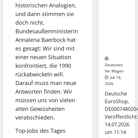
Die
gelesen
historischen Analogien,
Deutsche-
und dann stimmen sie
EuroShop-
doch nicht.
Aktie bleibt
vom
Bundesaußenministerin
Center-
Annalena Baerbock hat
Geschäft
es gesagt: Wir sind mit
gestützt
einer neuen Situation
konfrontiert, die 1990
Deutsches
Ver Mogen
rückabwickeln will.
Juli 14,
Darauf muss man neue
2026
Antworten finden. Wir
Deutsche
müssen uns von vielen
EuroShop,
alten Gewissheiten
DE000748020
Veröffentlicht:
verabschieden.
14.07.2026
Top-Jobs des Tages
um 11:14