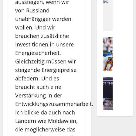
i
Politik
aussteigen, wenn wir
F
s
von Russland
ü
e
unabhängiger werden
n
a
g
wollen. Und wir
u
J
f
brauchen zusätzliche
a
Sport
e
Investitionen in unsere
N
h
x
Energiesicherheit.
i
r
t
e
e
r
Gleichzeitig müssen wir
d
A
e
steigende Energiepreise
e
h
m
abfedern. Und es
r
Technolog
r
i
H
l
braucht auch eine
t
s
e
a
a
t
Verstärkung in der
l
n
l
i
Entwicklungszusammenarbeit.
s
d
:
s
Ich blicke da auch nach
i
e
V
c
n
v
o
Ländern wie Moldawien,
h
g
s
n
e
die möglicherweise das
u
.
L
s