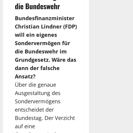
s
t
t
h
die Bundeswehr
t
r
i
o
u
a
k
n
Bundesfinanzminister
n
g
u
g
Christian Lindner (FDP)
g
u
n
a
s
n
will ein eigenes
d
u
-
g
K
–
Sondervermögen für
S
i
r
N
die Bundeswehr im
t
m
i
a
Grundgesetz. Wäre das
a
T
s
c
r
V
e
dann der falsche
h
t
&
n
r
Ansatz?
-
S
m
i
Über die genaue
u
t
a
c
p
Ausgestaltung des
r
n
h
s
e
a
t
Sondervermögens
a
a
g
e
entscheidet der
u
m
e
n
Bundestag. Der Verzicht
f
|
m
a
R
F
auf eine
e
u
e
u
n