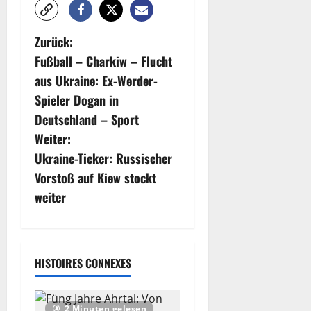
B
Zurück:
Fußball – Charkiw – Flucht
e
aus Ukraine: Ex-Werder-
i
Spieler Dogan in
Deutschland – Sport
t
Weiter:
r
Ukraine-Ticker: Russischer
Vorstoß auf Kiew stockt
a
weiter
g
s
HISTOIRES CONNEXES
n
a
2 Minuten gelesen