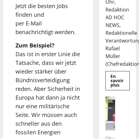
Uhr,
Jetzt die besten Jobs
Redaktion
finden und
AD HOC
per E-Mail
NEWS,
benachrichtigt werden.
Redaktionelle
Verantwortun
Zum Beispiel?
Rafael
Das ist in erster Linie die
Müller
Tatsache, dass wir jetzt
(Chefredaktion)
wieder stärker über
En
Bündnisverteidigung
savoir
Mehr
plus
reden. Aber Sicherheit in
Informat
über
Europa hat dann ja nicht
Die
Nachricht
Deutsche
H
nur eine militärische
EuroShop
Aktie
i
Seite. Wir müssen auch
bleibt
n
vom
schneller aus den
Center-
w
Geschäft
fossilen Energien
gestützt
e