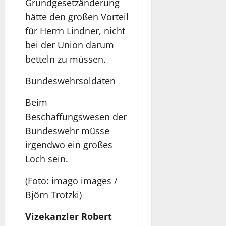
s
Grundgesetzänderung
k
ß
t
D
hätte den großen Vorteil
o
b
e
für Herrn Lindner, nicht
r
a
u
Juli
d
l
bei der Union darum
t
14,
j
l
s
2026
betteln zu müssen.
a
N
c
g
e
h
Bundeswehrsoldaten
d
w
l
s
a
Beim
n
Juli
Beschaffungswesen der
14,
d
Juli
Bundeswehr müsse
2026
14,
2026
irgendwo ein großes
Juli
14,
Loch sein.
2026
(Foto: imago images /
Björn Trotzki)
Vizekanzler Robert