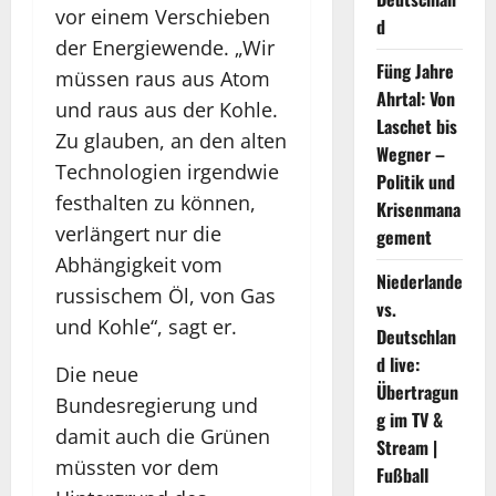
vor einem Verschieben
d
der Energiewende. „Wir
Füng Jahre
müssen raus aus Atom
Ahrtal: Von
und raus aus der Kohle.
Laschet bis
Zu glauben, an den alten
Wegner –
Technologien irgendwie
Politik und
festhalten zu können,
Krisenmana
verlängert nur die
gement
Abhängigkeit vom
Niederlande
russischem Öl, von Gas
vs.
und Kohle“, sagt er.
Deutschlan
d live:
Die neue
Übertragun
Bundesregierung und
g im TV &
damit auch die Grünen
Stream |
müssten vor dem
Fußball