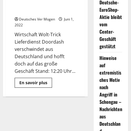
Deutsche-
verschwindet aus Deutschland
EuroShop-
und setzt auf Wolt
Aktie bleibt
Deutsches Ver Mogen
Juni 1,
vom
2022
Center-
Wirtschaft Wolt-Trick
Geschäft
Lieferdienst Doordash
gestützt
verschwindet aus
Deutschland und hofft
Hinweise
doch auf das große
auf
Geschäft Stand: 12:20 Uhr...
extremistis
ches Motiv
Mehr
En savoir plus
Informationen
nach
über
Angriff in
Doordash:
Lieferdienst
Schongau –
verschwindet
aus
Nachrichten
Deutschland
und
aus
setzt
Deutschlan
auf
Wolt