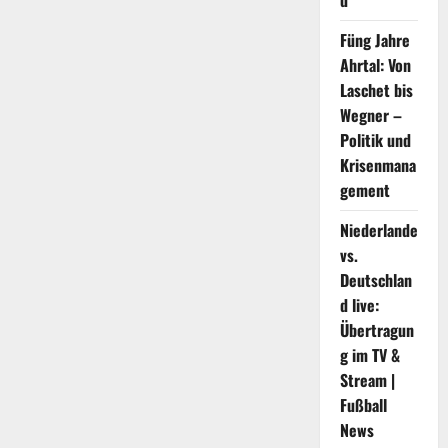
d
Füng Jahre
Ahrtal: Von
Laschet bis
Wegner –
Politik und
Krisenmana
gement
Niederlande
vs.
Deutschlan
d live:
Übertragun
g im TV &
Stream |
Fußball
News