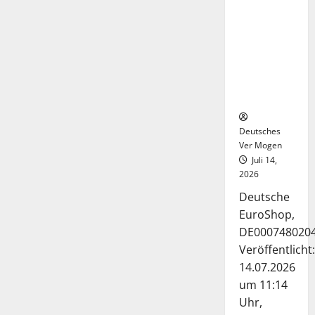
Deutsche-
EuroShop-
Aktie bleibt
vom
Center-
Geschäft
gestützt
Deutsches
Ver Mogen
Juli 14,
2026
Deutsche
EuroShop,
DE000748020
Veröffentlicht:
14.07.2026
um 11:14
Uhr,