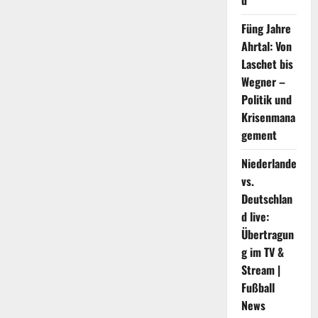
d
Verteidigungspolitik
Füng Jahre
Ahrtal: Von
Laschet bis
Wegner –
Politik und
Krisenmana
gement
Niederlande
vs.
Deutschlan
d live:
Übertragun
g im TV &
Stream |
Fußball
News