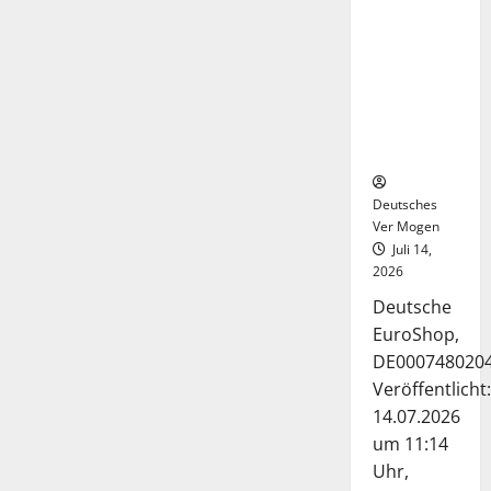
Deutsche-
EuroShop-
Aktie bleibt
vom
Center-
Geschäft
gestützt
Deutsches
Ver Mogen
Juli 14,
2026
Deutsche
EuroShop,
DE000748020
Veröffentlicht:
14.07.2026
um 11:14
Uhr,