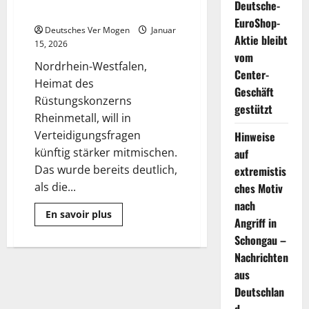
Deutsche-
der Verteidigungspolitik
EuroShop-
Deutsches Ver Mogen
Januar
Aktie bleibt
15, 2026
vom
Nordrhein-Westfalen,
Center-
Heimat des
Geschäft
Rüstungskonzerns
gestützt
Rheinmetall, will in
Verteidigungsfragen
Hinweise
künftig stärker mitmischen.
auf
Das wurde bereits deutlich,
extremistis
als die...
ches Motiv
nach
Mehr
En savoir plus
Angriff in
Informationen
über
Schongau –
Neubaur
wirbt
Nachrichten
für
mehr
aus
NRW
Deutschlan
in
der