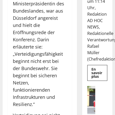
um 11:14
Ministerpräsidentin des
Uhr,
Bundeslandes, war aus
Redaktion
Düsseldorf angereist
AD HOC
und hielt die
NEWS,
Eröffnungsrede der
Redaktionelle
Konferenz. Darin
Verantwortun
Rafael
erläuterte sie:
Müller
„Verteidigungsfähigkeit
(Chefredaktion)
beginnt nicht erst bei
der Bundeswehr. Sie
En
savoir
beginnt bei sicheren
Mehr
plus
Informat
Netzen,
über
Die
Nachricht
funktionierenden
Deutsche
H
EuroShop
Infrastrukturen und
Aktie
i
bleibt
Resilienz.“
n
vom
Center-
w
Geschäft