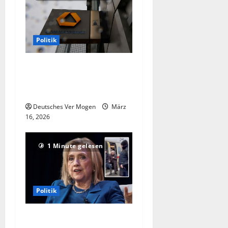
Politik
Präsident: Politik sollte
Commerzbank-Übernahme
nicht behindern
Deutsches Ver Mogen
März
16, 2026
1 Minute gelesen
Politik
Hillary Clinton reist per ICE