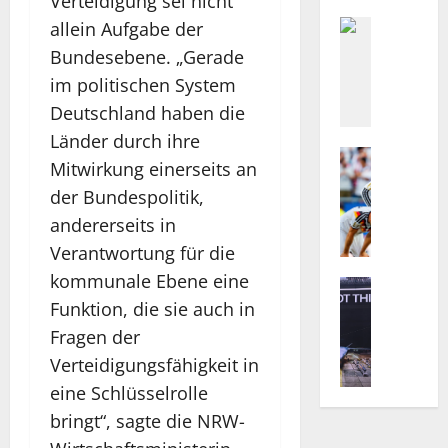
Verteidigung sei nicht
gestützt
e
i
Politik
allein Aufgabe der
F
s
Bundesebene. „Gerade
ü
e
im politischen System
n
a
Deutschland haben die
g
u
J
f
Länder durch ihre
a
Sport
e
Mitwirkung einerseits an
N
h
x
der Bundespolitik,
i
r
t
e
e
andererseits in
r
d
A
e
Verantwortung für die
e
h
m
kommunale Ebene eine
r
Technolog
r
i
H
Funktion, die sie auch in
l
t
s
e
a
a
t
Fragen der
l
n
l
i
Verteidigungsfähigkeit in
s
d
:
s
eine Schlüsselrolle
i
e
V
c
n
v
bringt“, sagte die NRW-
o
h
g
s
n
e