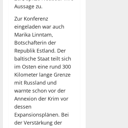
e
u
e
u
Aussage zu.
n
s
k
ß
t
D
o
Zur Konferenz
b
e
r
a
u
eingeladen war auch
Juli
d
l
t
14,
Marika Linntam,
j
l
s
2026
Botschafterin der
a
N
c
g
e
Republik Estland. Der
h
d
w
l
baltische Staat teilt sich
s
a
im Osten eine rund 300
n
Juli
Kilometer lange Grenze
14,
d
Juli
2026
mit Russland und
14,
2026
warnte schon vor der
Juli
14,
Annexion der Krim vor
2026
dessen
Expansionsplänen. Bei
der Verstärkung der