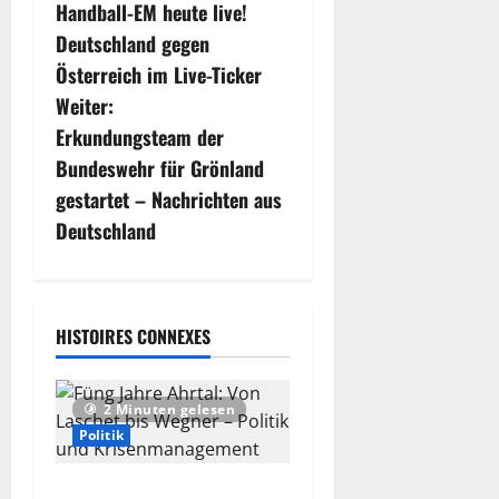
Handball-EM heute live!
e
Deutschland gegen
i
Österreich im Live-Ticker
Weiter:
t
Erkundungsteam der
r
Bundeswehr für Grönland
gestartet – Nachrichten aus
a
Deutschland
g
s
HISTOIRES CONNEXES
n
a
2 Minuten gelesen
Politik
v
Füng Jahre Ahrtal: Von