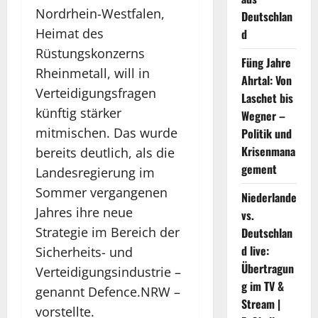
Nordrhein-Westfalen,
Deutschlan
Heimat des
d
Rüstungskonzerns
Füng Jahre
Rheinmetall, will in
Ahrtal: Von
Verteidigungsfragen
Laschet bis
künftig stärker
Wegner –
mitmischen. Das wurde
Politik und
Krisenmana
bereits deutlich, als die
gement
Landesregierung im
Sommer vergangenen
Niederlande
Jahres ihre neue
vs.
Strategie im Bereich der
Deutschlan
d live:
Sicherheits- und
Übertragun
Verteidigungsindustrie –
g im TV &
genannt Defence.NRW –
Stream |
vorstellte.