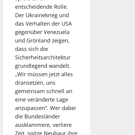
ü
r
i
c
entscheidende Rolle.
s
t
t
h
t
Der Ukrainekrieg und
r
i
o
u
a
k
n
das Verhalten der USA
n
g
u
g
gegenüber Venezuela
g
u
n
a
und Grönland zeigen,
s
n
d
u
-
g
dass sich die
K
–
S
i
r
N
Sicherheitsarchitektur
t
m
i
a
grundlegend wandelt.
a
T
s
c
„Wir müssen jetzt alles
r
V
e
h
t
&
n
dransetzen, uns
r
-
S
m
i
gemeinsam schnell an
u
t
a
c
eine veränderte Lage
p
r
n
h
s
anzupassen“. Wer dabei
e
a
t
a
a
g
e
die Bundesländer
u
m
e
n
ausklammere, verliere
f
|
m
a
Zeit, spitze Neubaur ihre
R
F