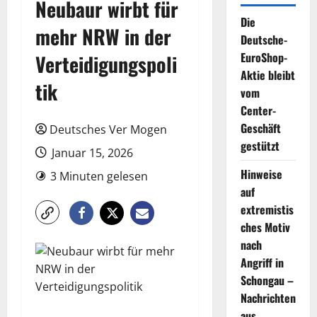
Neubaur wirbt für
Die
mehr NRW in der
Deutsche-
EuroShop-
Verteidigungspoli
Aktie bleibt
tik
vom
Center-
Geschäft
Deutsches Ver Mogen
gestützt
Januar 15, 2026
Hinweise
3 Minuten gelesen
auf
extremistis
ches Motiv
nach
Angriff in
Schongau –
Nachrichten
aus