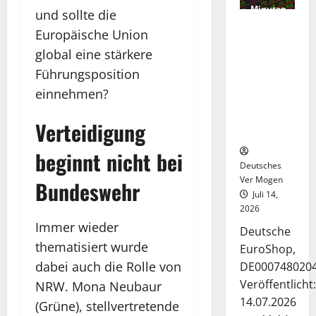
Minuten
und sollte die
Die
gelesen
Europäische Union
Deutsche-
global eine stärkere
EuroShop-
Aktie bleibt
Führungsposition
vom
einnehmen?
Center-
Geschäft
Verteidigung
gestützt
beginnt nicht bei
Deutsches
Ver Mogen
Bundeswehr
Juli 14,
2026
Immer wieder
Deutsche
thematisiert wurde
EuroShop,
dabei auch die Rolle von
DE000748020
Veröffentlicht:
NRW. Mona Neubaur
14.07.2026
(Grüne), stellvertretende