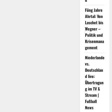
d
in
den
Global
Füng Jahre
Unicorn
Index
Ahrtal: Von
2021
aufgenommen
Laschet bis
und
erleichtert
Wegner –
die
Politik und
digitale
Transformation
Krisenmana
des
Offline-
gement
Einzelhandels
Niederlande
vs.
Deutschlan
d live:
Übertragun
g im TV &
Stream |
Fußball
News