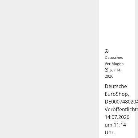
Deutsche-
EuroShop-
Aktie bleibt
vom
Center-
Geschäft
gestützt
Deutsches
Ver Mogen
Juli 14,
2026
Deutsche
EuroShop,
DE000748020
Veröffentlicht:
14.07.2026
um 11:14
Uhr,