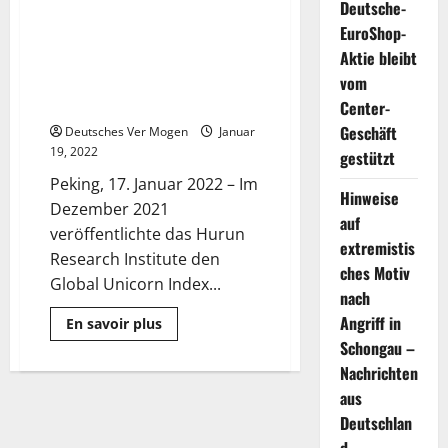
Deutsche-
Research Institute in den
EuroShop-
Global Unicorn Index 2021
Aktie bleibt
aufgenommen und erleichtert
die digitale Transformation des
vom
Offline-Einzelhandels
Center-
Geschäft
Deutsches Ver Mogen
Januar
19, 2022
gestützt
Peking, 17. Januar 2022 – Im
Hinweise
Dezember 2021
auf
veröffentlichte das Hurun
extremistis
Research Institute den
ches Motiv
Global Unicorn Index...
nach
Angriff in
Mehr
En savoir plus
Informationen
Schongau –
über
Dmall
Nachrichten
wurde
vom
aus
Hurun
Research
Deutschlan
Institute