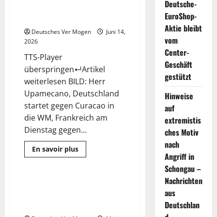
Deutsche-
Upamecano will Achtelfinal-
EuroShop-
Duell mit Deutschland | Sport
Aktie bleibt
Deutsches Ver Mogen
Juni 14,
vom
2026
Center-
TTS-Player
Geschäft
überspringen↵Artikel
gestützt
weiterlesen BILD: Herr
Upamecano, Deutschland
Hinweise
startet gegen Curacao in
auf
die WM, Frankreich am
extremistis
Dienstag gegen...
ches Motiv
nach
Mehr
En savoir plus
Informationen
Angriff in
Sport
über
Schongau –
DFB:
Frankreich-
Nachrichten
Star
Eishockey-WM Zürich:
2 Minuten gelesen
Upamecano
aus
Deutschland trifft auf Finnland |
will
Achtelfinal-
Deutschlan
Sport
Duell
mit