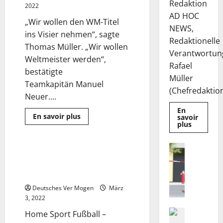
Redaktion
AUTO
2022
MOTOR
AD HOC
UND
„Wir wollen den WM-Titel
SPORT
NEWS,
ins Visier nehmen“, sagte
Redaktionelle
Thomas Müller. „Wir wollen
Verantwortun
Weltmeister werden“,
Rafael
bestätigte
Müller
Teamkapitän Manuel
(Chefredaktion)
Neuer....
En
Mehr
En savoir plus
savoir
Informationen
Mehr
plus
Sport
über
Informat
Meinung:
über
Die
Die
Nachricht
DFB-
Fußball – Charkiw – Flucht aus
Deutsche
1 Minute gelesen
H
Elf
EuroShop
Ukraine: Ex-Werder-Spieler
kämpft
Aktie
i
gegen
bleibt
Dogan in Deutschland – Sport
den
n
vom
Trend
Center-
Deutsches Ver Mogen
März
w
|
Geschäft
3, 2022
Sport
gestützt
e
|
i
Politik
Home Sport Fußball –
DW
F