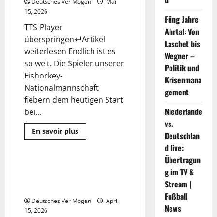
d
Deutsches Ver Mogen
Mai
Deutschland
15, 2026
|
Füng Jahre
Sport
TTS-Player
Ahrtal: Von
überspringen↵Artikel
Laschet bis
weiterlesen Endlich ist es
Wegner –
so weit. Die Spieler unserer
Politik und
Eishockey-
Krisenmana
Nationalmannschaft
gement
fiebern dem heutigen Start
Niederlande
bei...
vs.
Mehr
En savoir plus
Deutschlan
Informationen
Sport
über
d live:
Eishockey-
WM
Übertragun
Zürich:
Michelin Pilot Sport: Warum
4 Minuten gelesen
g im TV &
Deutschland
Premium-Reifen in Deutschland
trifft
Stream |
auf
jetzt entscheidend werden
Finnland
Fußball
|
Deutsches Ver Mogen
April
Sport
News
15, 2026