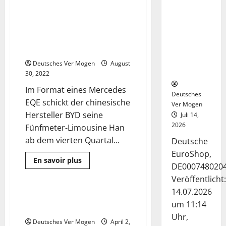
Sport
Deutsche-
über
Mythos
EuroShop-
Flamengo
Aktie bleibt
–
BYD Han: Luxuriöser
5 Minuten gelesen
der
vom
Langstrecken-E-Gleiter? | AUTO
Klub
aus
Center-
MOTOR UND SPORT
der
Geschäft
Favela
Deutsches Ver Mogen
August
greift
gestützt
30, 2022
nach
der
Im Format eines Mercedes
Krone
Deutsches
|
EQE schickt der chinesische
Sport
Ver Mogen
|
Hersteller BYD seine
Juli 14,
DW
2026
Fünfmeter-Limousine Han
ab dem vierten Quartal...
Deutsche
EuroShop,
Mehr
En savoir plus
DE000748020
Informationen
Sport
über
Veröffentlicht:
BYD
Han:
14.07.2026
Luxuriöser
Meinung: Die DFB-Elf kämpft
2 Minuten gelesen
Langstrecken-
um 11:14
gegen den Trend | Sport | DW
E-
Gleiter?
Uhr,
Deutsches Ver Mogen
April 2,
|