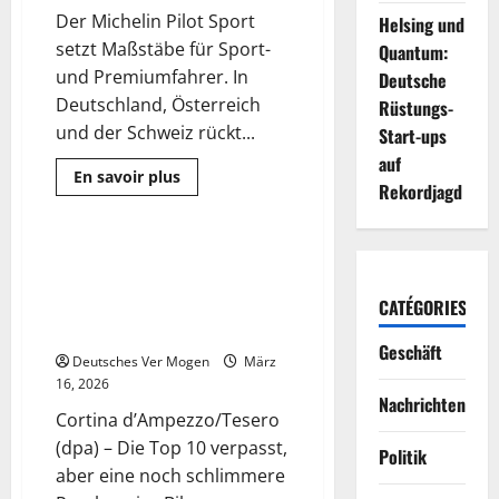
Der Michelin Pilot Sport
Helsing und
setzt Maßstäbe für Sport-
Quantum:
und Premiumfahrer. In
Deutsche
Deutschland, Österreich
Rüstungs-
und der Schweiz rückt...
Start-ups
auf
Mehr
En savoir plus
Rekordjagd
Informationen
Sport
über
Michelin
Pilot
Sport:
Paralympics-Abschluss – Gold-
5 Minuten gelesen
Warum
Mangel: Forster rettet
Premium-
Reifen
deutschem Para-Team die Bilanz
CATÉGORIES
in
– Sport
Deutschland
jetzt
Geschäft
Deutsches Ver Mogen
entscheidend
März
werden
16, 2026
Nachrichten
Cortina d’Ampezzo/Tesero
(dpa) – Die Top 10 verpasst,
Politik
aber eine noch schlimmere