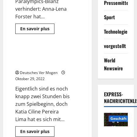
Paralympics-Bilanz
Pressemitteilun
verhindert: Anna-Lena
Forster hat...
Sport
Mehr
En savoir plus
Technologie
Informationen
Sport
über
Paralympics-
vorgestellt
Abschluss
–
Mythos Flamengo – der Klub
4 Minuten gelesen
Gold-
aus der Favela greift nach der
Mangel:
World
Forster
Krone | Sport | DW
rettet
Newswire
deutschem
Deutsches Ver Mogen
Para-
Oktober 29, 2022
Team
die
Eigentlich sind es noch
Bilanz
–
EXPRESS-
knapp zwei Stunden bis
Sport
NACHRICHTENLI
zum Spielbeginn, doch
Katia Ciline Pereira
Lima hat es sich mit...
Geschäft
2
Minuten
Mehr
En savoir plus
Die
gelesen
Informationen