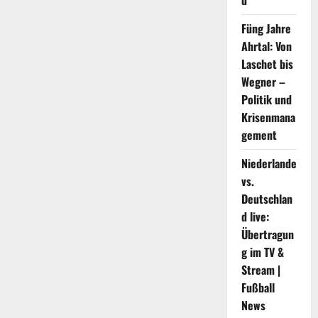
d
Füng Jahre
Ahrtal: Von
Laschet bis
Wegner –
Politik und
Krisenmana
gement
Niederlande
vs.
Deutschlan
d live:
Übertragun
g im TV &
Stream |
Fußball
News