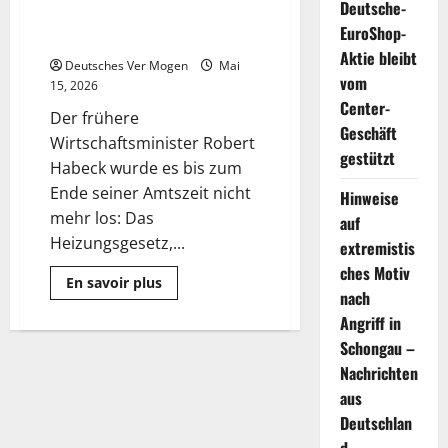
Deutsche-
Wärmepumpen in Deutschland
EuroShop-
gelten sollen
Aktie bleibt
Deutsches Ver Mogen
Mai
vom
15, 2026
Center-
Der frühere
Geschäft
Wirtschaftsminister Robert
gestützt
Habeck wurde es bis zum
Ende seiner Amtszeit nicht
Hinweise
mehr los: Das
auf
Heizungsgesetz,...
extremistis
ches Motiv
Mehr
En savoir plus
Informationen
nach
über
Angriff in
Welche
Regeln
Schongau –
für
Wärmepumpen
Nachrichten
in
Deutschland
aus
gelten
Deutschlan
sollen