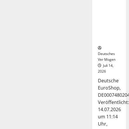
Deutsche-
EuroShop-
Aktie bleibt
vom
Center-
Geschäft
gestützt
Deutsches
Ver Mogen
Juli 14,
2026
Deutsche
EuroShop,
DE000748020
Veröffentlicht:
14.07.2026
um 11:14
Uhr,