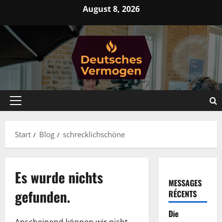
Zum
August 8, 2026
Inhalt
springen
Primäres
Menü
Start
Blog
schrecklichschöne
Es wurde nichts
MESSAGES
gefunden.
RÉCENTS
Die