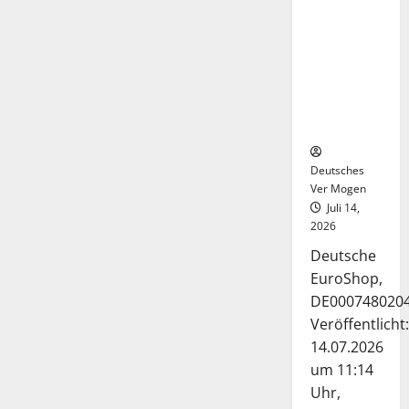
Deutsche-
EuroShop-
Aktie bleibt
vom
Center-
Geschäft
gestützt
Deutsches
Ver Mogen
Juli 14,
2026
Deutsche
EuroShop,
DE000748020
Veröffentlicht:
14.07.2026
um 11:14
Uhr,