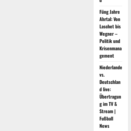
d
Füng Jahre
Ahrtal: Von
Laschet bis
Wegner –
Politik und
Krisenmana
gement
Niederlande
vs.
Deutschlan
d live:
Übertragun
g im TV &
Stream |
Fußball
News