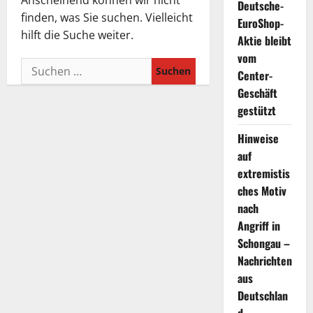
Anscheinend können wir nicht
Deutsche-
finden, was Sie suchen. Vielleicht
EuroShop-
hilft die Suche weiter.
Aktie bleibt
vom
Suchen
Center-
nach:
Geschäft
gestützt
Hinweise
auf
extremistis
ches Motiv
nach
Angriff in
Schongau –
Nachrichten
aus
Deutschlan