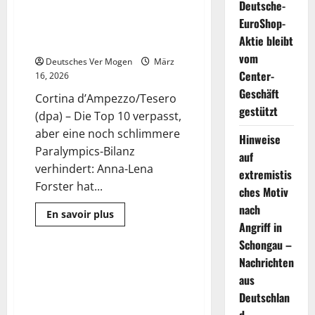
Deutsche-
Mangel: Forster rettet
EuroShop-
deutschem Para-Team die Bilanz
Aktie bleibt
– Sport
vom
Deutsches Ver Mogen
März
Center-
16, 2026
Geschäft
Cortina d’Ampezzo/Tesero
gestützt
(dpa) – Die Top 10 verpasst,
aber eine noch schlimmere
Hinweise
Paralympics-Bilanz
auf
verhindert: Anna-Lena
extremistis
Forster hat...
ches Motiv
nach
Mehr
En savoir plus
Informationen
Angriff in
Nachrichten
über
Paralympics-
Schongau –
Abschluss
Nachrichten
–
Deutschland rettet
2 Minuten gelesen
Gold-
aus
Lebensmittel! Und
Mangel:
Forster
Niedersachsen macht mit |
Deutschlan
rettet
NDR.de – Nachrichten
deutschem