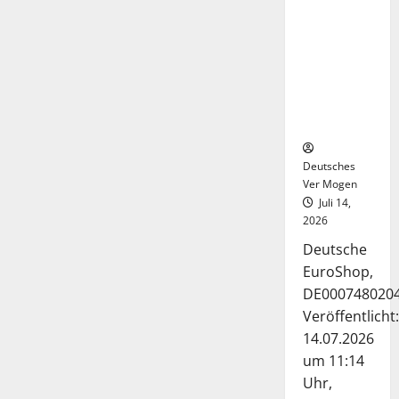
Deutsche-
EuroShop-
Aktie bleibt
vom
Center-
Geschäft
gestützt
Deutsches
Ver Mogen
Juli 14,
2026
Deutsche
EuroShop,
DE000748020
Veröffentlicht:
14.07.2026
um 11:14
Uhr,