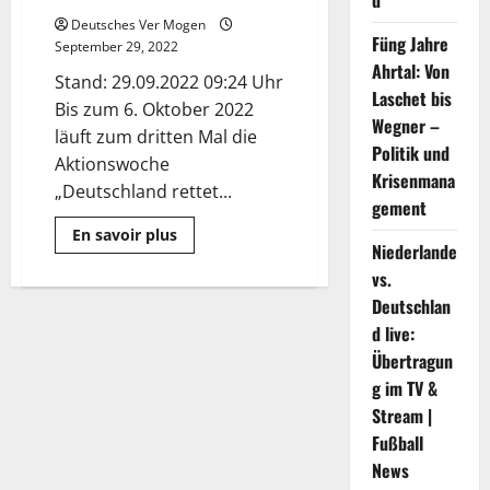
d
Para-
Deutsches Ver Mogen
Team
die
Füng Jahre
September 29, 2022
Bilanz
Ahrtal: Von
–
Stand: 29.09.2022 09:24 Uhr
Sport
Laschet bis
Bis zum 6. Oktober 2022
Wegner –
läuft zum dritten Mal die
Politik und
Aktionswoche
Krisenmana
„Deutschland rettet...
gement
Mehr
En savoir plus
Informationen
Niederlande
über
vs.
Deutschland
rettet
Deutschlan
Lebensmittel!
Und
d live:
Niedersachsen
macht
Übertragun
mit
g im TV &
|
NDR.de
Stream |
–
Nachrichten
Fußball
News