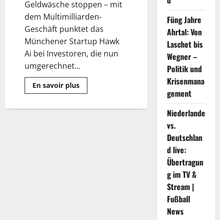
d
Geldwäsche stoppen – mit
dem Multimilliarden-
Füng Jahre
Geschäft punktet das
Ahrtal: Von
Münchener Startup Hawk
Laschet bis
Ai bei Investoren, die nun
Wegner –
umgerechnet...
Politik und
Krisenmana
Mehr
En savoir plus
Informationen
gement
über
Anti-
Niederlande
Geldwäsche-
Startup
vs.
aus
München
Deutschlan
sammelt
Millionen
d live:
ein
Übertragun
g im TV &
Stream |
Fußball
News