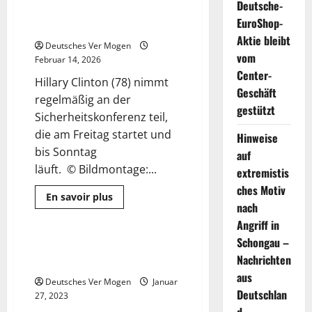
Deutsche-
Sicherheitskonferenz in
EuroShop-
München
Aktie bleibt
Deutsches Ver Mogen
vom
Februar 14, 2026
Center-
Hillary Clinton (78) nimmt
Geschäft
regelmäßig an der
gestützt
Sicherheitskonferenz teil,
die am Freitag startet und
Hinweise
bis Sonntag
auf
läuft. © Bildmontage:...
extremistis
ches Motiv
Mehr
En savoir plus
Informationen
nach
Geschäft
über
Angriff in
Hillary
Clinton
Schongau –
reist
Anti-Geldwäsche-Startup aus
2 Minuten gelesen
per
Nachrichten
München sammelt Millionen ein
ICE
zur
aus
Deutsches Ver Mogen
Januar
Sicherheitskonferenz
Deutschlan
in
27, 2023
München