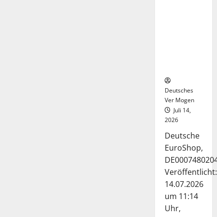
Deutsche-
EuroShop-
Aktie bleibt
vom
Center-
Geschäft
gestützt
Deutsches
Ver Mogen
Juli 14,
2026
Deutsche
EuroShop,
DE000748020
Veröffentlicht:
14.07.2026
um 11:14
Uhr,