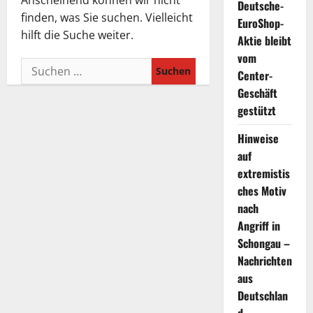
Anscheinend können wir nicht
Deutsche-
finden, was Sie suchen. Vielleicht
EuroShop-
hilft die Suche weiter.
Aktie bleibt
vom
Suchen
Center-
nach:
Geschäft
gestützt
Hinweise
auf
extremistis
ches Motiv
nach
Angriff in
Schongau –
Nachrichten
aus
Deutschlan