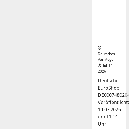
Deutsche-
EuroShop-
Aktie bleibt
vom
Center-
Geschäft
gestützt
Deutsches
Ver Mogen
Juli 14,
2026
Deutsche
EuroShop,
DE000748020
Veröffentlicht:
14.07.2026
um 11:14
Uhr,