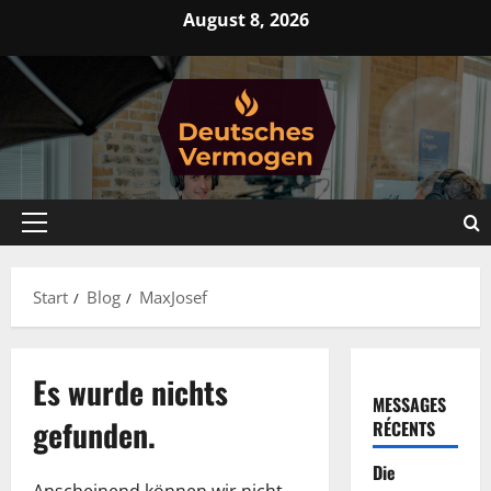
Zum
August 8, 2026
Inhalt
springen
Primäres
Menü
Start
Blog
MaxJosef
Es wurde nichts
MESSAGES
gefunden.
RÉCENTS
Die