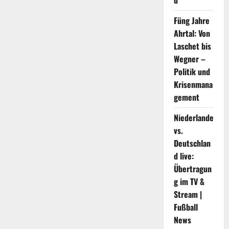
d
Füng Jahre
Ahrtal: Von
Laschet bis
Wegner –
Politik und
Krisenmana
gement
Niederlande
vs.
Deutschlan
d live:
Übertragun
g im TV &
Stream |
Fußball
News