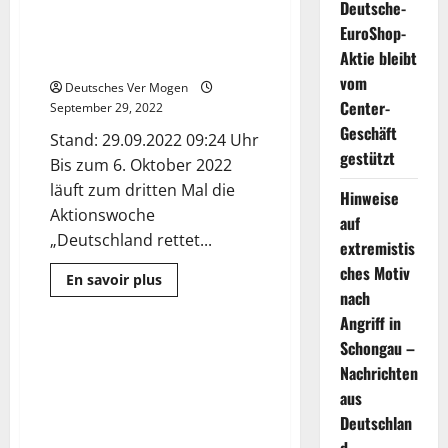
Deutsche-
Lebensmittel! Und
EuroShop-
Niedersachsen macht mit |
Aktie bleibt
NDR.de – Nachrichten
vom
Deutsches Ver Mogen
Center-
September 29, 2022
Geschäft
Stand: 29.09.2022 09:24 Uhr
gestützt
Bis zum 6. Oktober 2022
läuft zum dritten Mal die
Hinweise
Aktionswoche
auf
„Deutschland rettet...
extremistis
ches Motiv
Mehr
En savoir plus
Informationen
nach
Nachrichten
über
Deutschland
Angriff in
rettet
Schongau –
Lebensmittel!
Jede zehnte Frau in
5 Minuten gelesen
Und
Nachrichten
Deutschland ist betroffen! /
Niedersachsen
macht
YouTuberin DominoKati macht
aus
mit
mit ihrem Buch Echt ist mein
|
Deutschlan
NDR.de
Perfekt Betroffenen Mut und
–