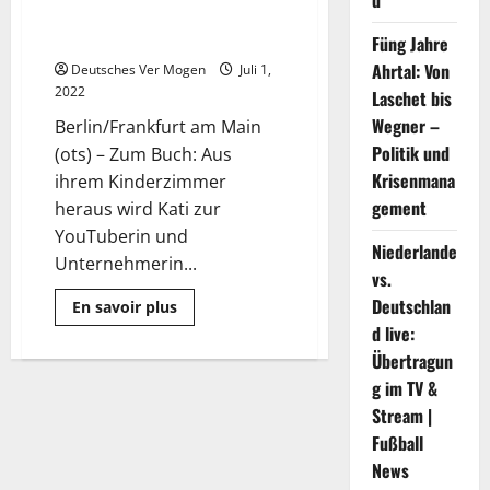
d
setzt sich gegen Bodyshaming
Nachrichten
ein
Füng Jahre
Ahrtal: Von
Deutsches Ver Mogen
Juli 1,
2022
Laschet bis
Wegner –
Berlin/Frankfurt am Main
Politik und
(ots) – Zum Buch: Aus
Krisenmana
ihrem Kinderzimmer
gement
heraus wird Kati zur
YouTuberin und
Niederlande
Unternehmerin...
vs.
Deutschlan
Mehr
En savoir plus
Informationen
d live:
über
Jede
Übertragun
zehnte
Frau
g im TV &
in
Deutschland
Stream |
ist
Fußball
betroffen!
/
News
YouTuberin
DominoKati