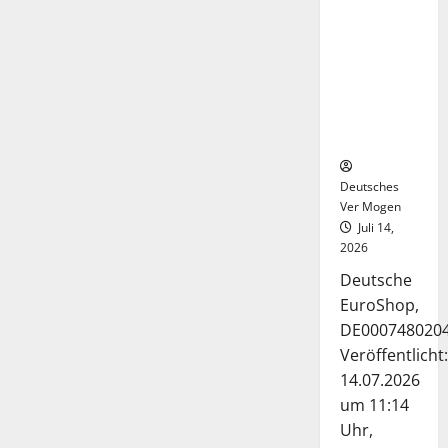
Deutsche-
EuroShop-
Aktie bleibt
vom
Center-
Geschäft
gestützt
Deutsches
Ver Mogen
Juli 14,
2026
Deutsche
EuroShop,
DE000748020
Veröffentlicht:
14.07.2026
um 11:14
Uhr,