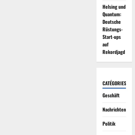
macht
Helsing und
mit
ihrem
Quantum:
Buch
Echt
Deutsche
ist
Rüstungs-
mein
Perfekt
Start-ups
Betroffenen
Mut
auf
und
setzt
Rekordjagd
sich
gegen
Bodyshaming
ein
CATÉGORIES
Geschäft
Nachrichten
Politik