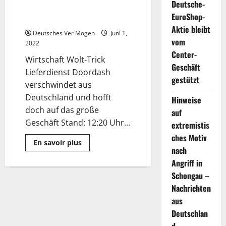
Deutsche-
verschwindet aus Deutschland
EuroShop-
und setzt auf Wolt
Aktie bleibt
Deutsches Ver Mogen
Juni 1,
vom
2022
Center-
Wirtschaft Wolt-Trick
Geschäft
Lieferdienst Doordash
gestützt
verschwindet aus
Deutschland und hofft
Hinweise
doch auf das große
auf
Geschäft Stand: 12:20 Uhr...
extremistis
ches Motiv
Mehr
En savoir plus
Informationen
nach
über
Angriff in
Doordash:
Lieferdienst
Schongau –
verschwindet
aus
Nachrichten
Deutschland
und
aus
setzt
Deutschlan
auf
Wolt