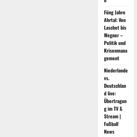
d
Füng Jahre
Ahrtal: Von
Laschet bis
Wegner –
Politik und
Krisenmana
gement
Niederlande
vs.
Deutschlan
d live:
Übertragun
g im TV &
Stream |
Fußball
News