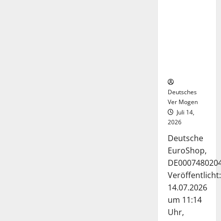
Deutsche-
EuroShop-
Aktie bleibt
vom
Center-
Geschäft
gestützt
Deutsches
Ver Mogen
Juli 14,
2026
Deutsche
EuroShop,
DE000748020
Veröffentlicht:
14.07.2026
um 11:14
Uhr,