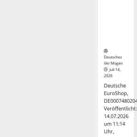
Deutsche-
EuroShop-
Aktie bleibt
vom
Center-
Geschäft
gestützt
Deutsches
Ver Mogen
Juli 14,
2026
Deutsche
EuroShop,
DE000748020
Veröffentlicht:
14.07.2026
um 11:14
Uhr,