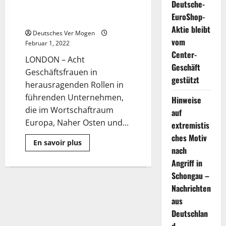
Deutsche-
weibliche Führungskräfte für
EuroShop-
ihre Beiträge zum Geschäft
Aktie bleibt
Deutsches Ver Mogen
vom
Februar 1, 2022
Center-
LONDON – Acht
Geschäft
Geschäftsfrauen in
gestützt
herausragenden Rollen in
führenden Unternehmen,
Hinweise
die im Wortschaftraum
auf
Europa, Naher Osten und...
extremistis
ches Motiv
Mehr
En savoir plus
Informationen
nach
über
Angriff in
WeQual
Awards
Schongau –
würdigt
acht
Nachrichten
weibliche
Führungskräfte
aus
für
Deutschlan
ihre
Beiträge