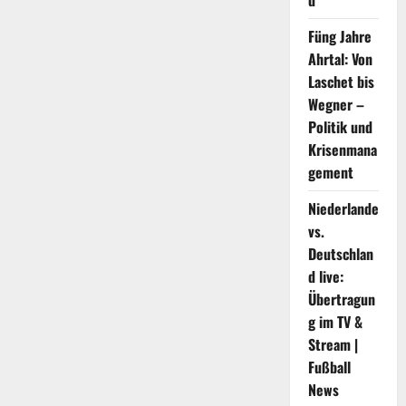
d
zum
Geschäft
Füng Jahre
Ahrtal: Von
Laschet bis
Wegner –
Politik und
Krisenmana
gement
Niederlande
vs.
Deutschlan
d live:
Übertragun
g im TV &
Stream |
Fußball
News