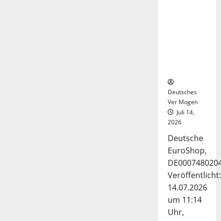
Deutsche-
EuroShop-
Aktie bleibt
vom
Center-
Geschäft
gestützt
Deutsches
Ver Mogen
Juli 14,
2026
Deutsche
EuroShop,
DE000748020
Veröffentlicht:
14.07.2026
um 11:14
Uhr,