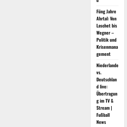
d
Füng Jahre
Ahrtal: Von
Laschet bis
Wegner –
Politik und
Krisenmana
gement
Niederlande
vs.
Deutschlan
d live:
Übertragun
g im TV &
Stream |
Fußball
News