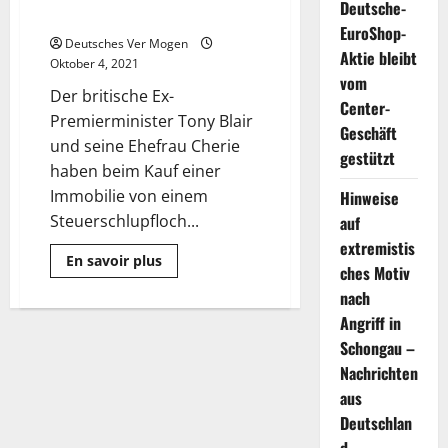
Deutsche-
in Erklärungsnot
EuroShop-
Deutsches Ver Mogen
Aktie bleibt
Oktober 4, 2021
vom
Der britische Ex-
Center-
Premierminister Tony Blair
Geschäft
und seine Ehefrau Cherie
gestützt
haben beim Kauf einer
Immobilie von einem
Hinweise
Steuerschlupfloch...
auf
extremistis
Mehr
En savoir plus
ches Motiv
Informationen
über
nach
Tony
Blair
Angriff in
und
Claudia
Schongau –
Schiffer
Nachrichten
in
Erklärungsnot
aus
Deutschlan