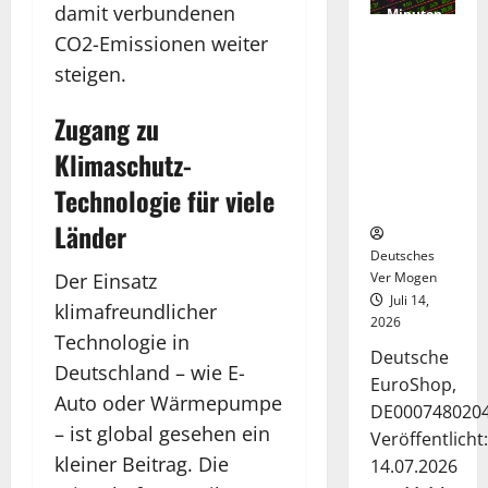
damit verbundenen
Minuten
Die
gelesen
CO2-Emissionen weiter
Deutsche-
steigen.
EuroShop-
Aktie bleibt
Zugang zu
vom
Center-
Klimaschutz-
Geschäft
Technologie für viele
gestützt
Länder
Deutsches
Der Einsatz
Ver Mogen
Juli 14,
klimafreundlicher
2026
Technologie in
Deutsche
Deutschland – wie E-
EuroShop,
Auto oder Wärmepumpe
DE000748020
– ist global gesehen ein
Veröffentlicht:
kleiner Beitrag. Die
14.07.2026