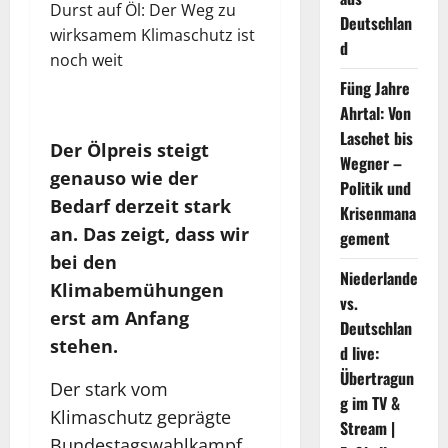
Deutschlan
d
Füng Jahre
Ahrtal: Von
Laschet bis
Der Ölpreis steigt
Wegner –
genauso wie der
Politik und
Bedarf derzeit stark
Krisenmana
an. Das zeigt, dass wir
gement
bei den
Niederlande
Klimabemühungen
vs.
erst am Anfang
Deutschlan
stehen.
d live:
Übertragun
Der stark vom
g im TV &
Klimaschutz geprägte
Stream |
Bundestagswahlkampf