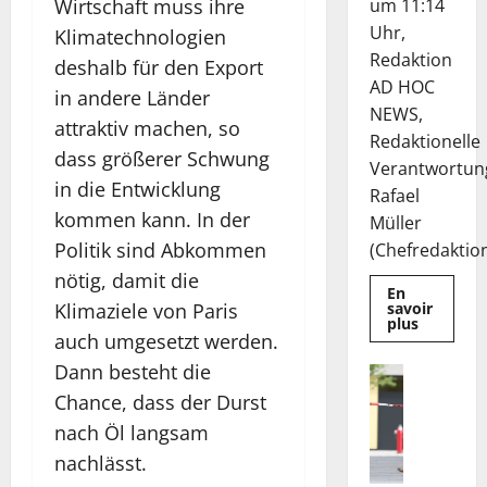
Wirtschaft muss ihre
um 11:14
Uhr,
Klimatechnologien
Redaktion
deshalb für den Export
AD HOC
in andere Länder
NEWS,
attraktiv machen, so
Redaktionelle
dass größerer Schwung
Verantwortun
in die Entwicklung
Rafael
kommen kann. In der
Müller
Politik sind Abkommen
(Chefredaktion)
nötig, damit die
En
Klimaziele von Paris
savoir
Mehr
plus
Informat
auch umgesetzt werden.
über
Die
Dann besteht die
Nachricht
Deutsche
H
EuroShop
Chance, dass der Durst
Aktie
i
bleibt
nach Öl langsam
n
vom
Center-
nachlässt.
w
Geschäft