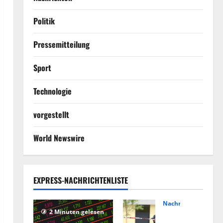
Politik
Pressemitteilung
Sport
Technologie
vorgestellt
World Newswire
EXPRESS-NACHRICHTENLISTE
Nachrichten
2 Minuten gelesen
Hin