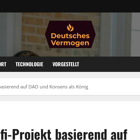
ORT
TECHNOLOGIE
VORGESTELLT
t basierend auf DAO und Konsens als König
efi-Projekt basierend auf