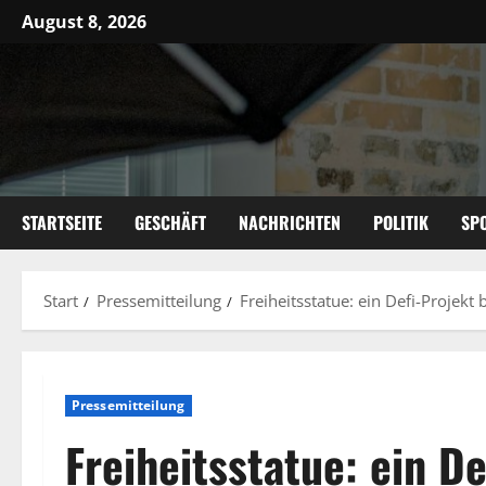
Zum
August 8, 2026
Inhalt
springen
STARTSEITE
GESCHÄFT
NACHRICHTEN
POLITIK
SP
Start
Pressemitteilung
Freiheitsstatue: ein Defi-Projek
Pressemitteilung
Freiheitsstatue: ein D