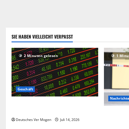
SIE HABEN VIELLEICHT VERPASST
2 Minuten gelesen
1 Minu
Geschäft
Nachricht
Die Deutsche-EuroShop-Aktie bleibt vom
Center-Geschäft gestützt
Hinweise au
Angriff in 
Deutsches Ver Mogen
Juli 14, 2026
Deutschlan