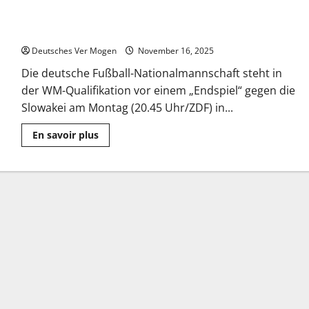
WM-Quali-„Endspiele“: Brüder, Zwerge, Glücksritter – Yahoo
Nachrichten Deutschland
Deutsches Ver Mogen
November 16, 2025
Die deutsche Fußball-Nationalmannschaft steht in
der WM-Qualifikation vor einem „Endspiel“ gegen die
Slowakei am Montag (20.45 Uhr/ZDF) in...
Mehr
En savoir plus
Informationen
über
WM-
Quali-
„Endspiele“:
Brüder,
Zwerge,
Glücksritter
–
Yahoo
Nachrichten
Deutschland