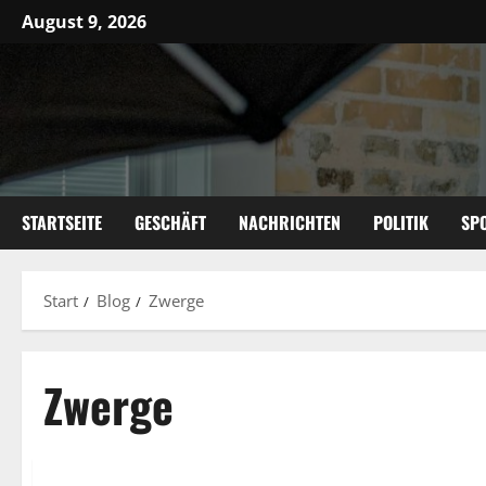
Zum
August 9, 2026
Inhalt
springen
STARTSEITE
GESCHÄFT
NACHRICHTEN
POLITIK
SP
Start
Blog
Zwerge
Zwerge