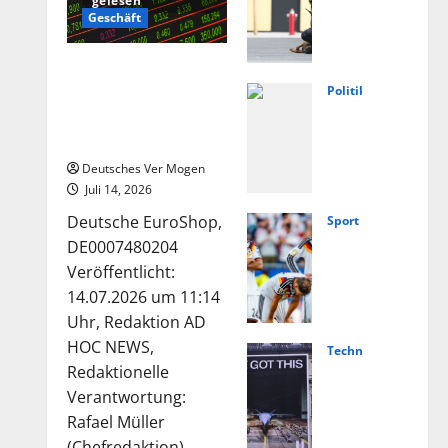
gelesen
weis
Geschäft
e
auf
Die Deutsche-
extr
EuroShop-Aktie bleibt
Politik
emis
Füng
vom Center-Geschäft
tisc
Jahr
gestützt
hes
e
Deutsches Ver Mogen
Moti
Ahrt
Juli 14, 2026
v
al:
Deutsche EuroShop,
Sport
nach
Von
Nied
DE0007480204
Angr
Lasc
erla
Veröffentlicht:
iff in
het
nde
14.07.2026 um 11:14
Scho
bis
vs.
Uhr, Redaktion AD
ngau
Weg
Deut
HOC NEWS,
Technologie
–
ner
schl
Hels
Redaktionelle
Nach
–
and
ing
Verantwortung:
richt
Polit
live:
und
Rafael Müller
en
ik
Über
(Chefredaktion)...