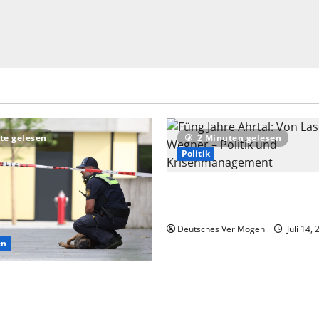
te gelesen
2 Minuten gelesen
Politik
Füng Jahre Ahrtal: Von Lasch
Wegner – Politik und Krise
Deutsches Ver Mogen
Juli 14,
en
f extremistisches Motiv nach
Schongau – Nachrichten aus
d