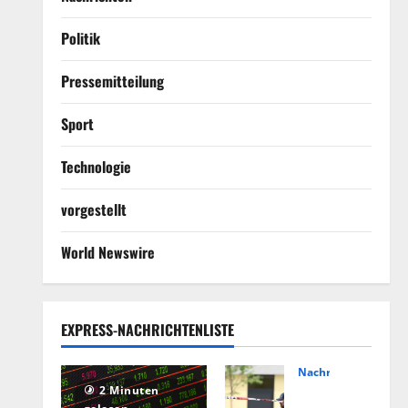
Politik
Pressemitteilung
Sport
Technologie
vorgestellt
World Newswire
EXPRESS-NACHRICHTENLISTE
Nachrichten
Hin
2 Minuten