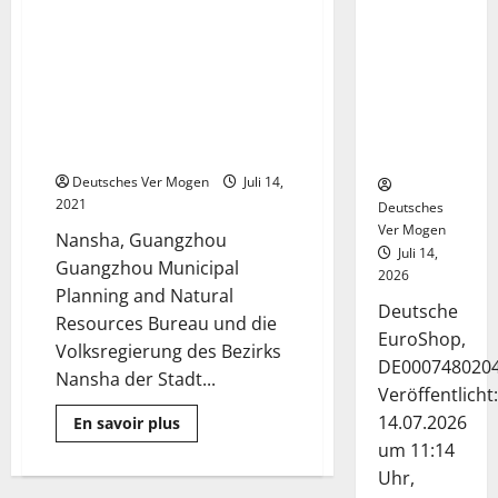
über
Deutsche-
Bauen
EuroShop-
Sie
den
Aufruf zur städtebaulichen
Aktie bleibt
3 Minuten gelesen
benutzerfreundlichsten
Gestaltung der
vom
Zugang
zur
Demonstrationszone für die
Center-
Multi-
Innovationskooperation
Chain-
Geschäft
Wallet
Guangdong-Hongkong-Macau
gestützt
SEVEN
META
Deutsches Ver Mogen
Juli 14,
der
2021
Metaverse-
Deutsches
Ökologie,
Ver Mogen
um
Nansha, Guangzhou
die
Juli 14,
Guangzhou Municipal
Digitalisierung
2026
in
Planning and Natural
der
Deutsche
Gesamtökologie
Resources Bureau und die
zu
EuroShop,
realisieren
Volksregierung des Bezirks
DE000748020
Nansha der Stadt...
Veröffentlicht:
14.07.2026
Mehr
En savoir plus
Informationen
um 11:14
über
Aufruf
Uhr,
zur