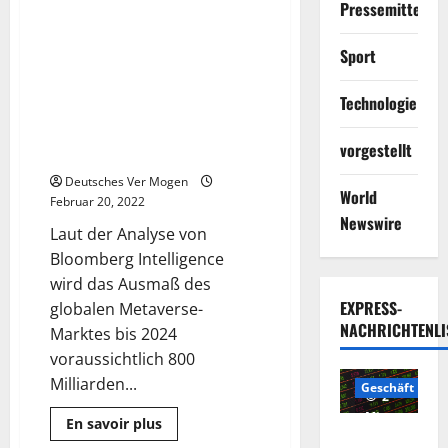
Pressemitteilun
Dieter
Schäfer,
Vorstand
Bauen Sie den
5 Minuten gelesen
Sport
der
benutzerfreundlichsten Zugang
Deutsche
Steinzeug
zur Multi-Chain-Wallet SEVEN
AG,
Technologie
META der Metaverse-Ökologie,
zur
Zukunft
um die Digitalisierung in der
der
vorgestellt
Gesamtökologie zu realisieren
Deutschen
Fliese
Deutsches Ver Mogen
World
Februar 20, 2022
Newswire
Laut der Analyse von
Bloomberg Intelligence
wird das Ausmaß des
EXPRESS-
globalen Metaverse-
NACHRICHTENLI
Marktes bis 2024
voraussichtlich 800
Milliarden...
Geschäft
2
Minuten
Mehr
En savoir plus
Die
Informationen
gelesen
Pressemitteilung