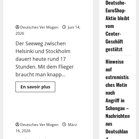
Deutsche-
Technologie des
EuroShop-
Bodeneffektfahrzeuges zur
Aktie bleibt
Serienreife bringen
vom
Deutsches Ver Mogen
Juni 14,
Center-
2026
Geschäft
Der Seeweg zwischen
gestützt
Helsinki und Stockholm
dauert heute rund 17
Hinweise
Stunden. Mit dem Flieger
auf
braucht man knapp...
extremistis
ches Motiv
Mehr
En savoir plus
Informationen
nach
Technologie
über
Deutsche
Angriff in
Firma
Schongau –
will
Hintergrund und Informationen
5 Minuten gelesen
vergessene
Nachrichten
zur SMR-Technologie
Technologie
des
aus
Deutsches Ver Mogen
März
Bodeneffektfahrzeuges
zur
Deutschlan
16, 2026
Serienreife
bringen