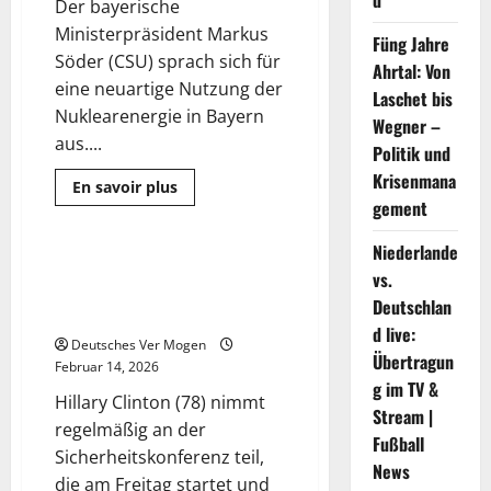
d
Der bayerische
Ministerpräsident Markus
Füng Jahre
Söder (CSU) sprach sich für
Ahrtal: Von
eine neuartige Nutzung der
Laschet bis
Nuklearenergie in Bayern
Wegner –
aus....
Politik und
Krisenmana
Mehr
En savoir plus
Informationen
gement
Politik
über
Hintergrund
und
Niederlande
Informationen
Hillary Clinton reist per ICE zur
1 Minute gelesen
vs.
zur
Sicherheitskonferenz in
SMR-
Deutschlan
Technologie
München
d live:
Deutsches Ver Mogen
Übertragun
Februar 14, 2026
g im TV &
Hillary Clinton (78) nimmt
Stream |
regelmäßig an der
Fußball
Sicherheitskonferenz teil,
News
die am Freitag startet und