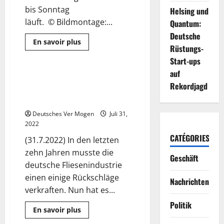
bis Sonntag
Helsing und
läuft. © Bildmontage:...
Quantum:
Deutsche
Mehr
En savoir plus
Rüstungs-
Informationen
Geschäft
über
Start-ups
Hillary
Clinton
auf
reist
Dieter Schäfer, Vorstand der
5 Minuten gelesen
per
Rekordjagd
Deutsche Steinzeug AG, zur
ICE
zur
Zukunft der Deutschen Fliese
Sicherheitskonferenz
in
Deutsches Ver Mogen
Juli 31,
München
2022
CATÉGORIES
(31.7.2022) In den letzten
zehn Jahren musste die
Geschäft
deutsche Fliesenindustrie
einen einige Rückschläge
Nachrichten
verkraften. Nun hat es...
Politik
Mehr
En savoir plus
Informationen
Pressemitteilung
über