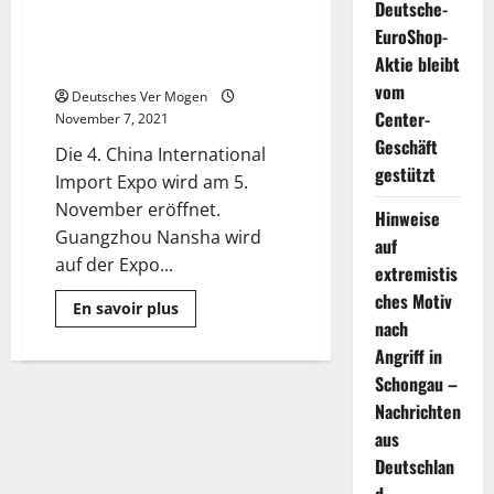
Deutsche-
Guangzhou Nansha Import
EuroShop-
Demonstration Zone auf der
Aktie bleibt
China International Import Expo
vom
Deutsches Ver Mogen
Center-
November 7, 2021
Geschäft
Die 4. China International
gestützt
Import Expo wird am 5.
November eröffnet.
Hinweise
Guangzhou Nansha wird
auf
auf der Expo...
extremistis
ches Motiv
Mehr
En savoir plus
Informationen
nach
über
Der
Angriff in
erste
Schongau –
Jahrestag
der
Nachrichten
Guangzhou
Nansha
aus
Import
Demonstration
Deutschlan
Zone
auf