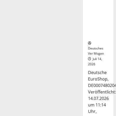
Deutsche-
EuroShop-
Aktie bleibt
vom
Center-
Geschäft
gestützt
Deutsches
Ver Mogen
Juli 14,
2026
Deutsche
EuroShop,
DE000748020
Veröffentlicht:
14.07.2026
um 11:14
Uhr,