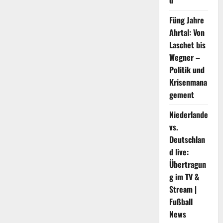
d
der
China
Füng Jahre
International
Import
Ahrtal: Von
Expo
Laschet bis
Wegner –
Politik und
Krisenmana
gement
Niederlande
vs.
Deutschlan
d live:
Übertragun
g im TV &
Stream |
Fußball
News