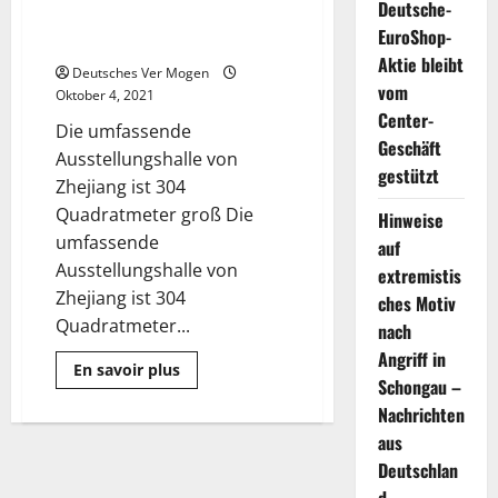
Deutsche-
Handel mit Dienstleistungen
EuroShop-
hervorgehoben
Aktie bleibt
Deutsches Ver Mogen
vom
Oktober 4, 2021
Center-
Die umfassende
Geschäft
Ausstellungshalle von
gestützt
Zhejiang ist 304
Quadratmeter groß Die
Hinweise
umfassende
auf
Ausstellungshalle von
extremistis
Zhejiang ist 304
ches Motiv
Quadratmeter...
nach
Angriff in
Mehr
En savoir plus
Informationen
Schongau –
über
Nachrichten
Zhejiangs
Errungenschaften
aus
im
Handel
Deutschlan
mit
Dienstleistungen