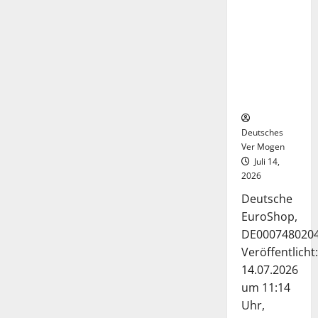
Deutsche-
EuroShop-
Aktie bleibt
vom
Center-
Geschäft
gestützt
Deutsches
Ver Mogen
Juli 14,
2026
Deutsche
EuroShop,
DE000748020
Veröffentlicht:
14.07.2026
um 11:14
Uhr,