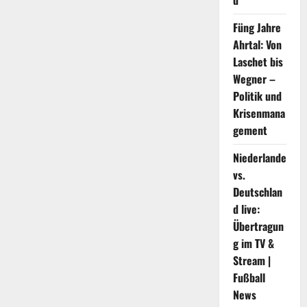
d
hervorgehoben
Füng Jahre
Ahrtal: Von
Laschet bis
Wegner –
Politik und
Krisenmana
gement
Niederlande
vs.
Deutschlan
d live:
Übertragun
g im TV &
Stream |
Fußball
News