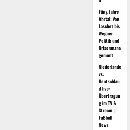
d
Füng Jahre
Ahrtal: Von
Laschet bis
Wegner –
Politik und
Krisenmana
gement
Niederlande
vs.
Deutschlan
d live:
Übertragun
g im TV &
Stream |
Fußball
News