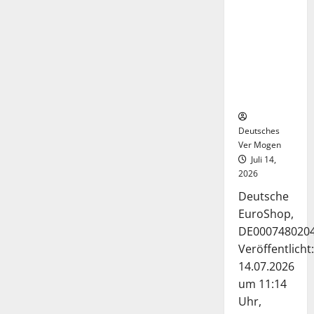
Deutsche-
EuroShop-
Aktie bleibt
vom
Center-
Geschäft
gestützt
Deutsches
Ver Mogen
Juli 14,
2026
Deutsche
EuroShop,
DE000748020
Veröffentlicht:
14.07.2026
um 11:14
Uhr,