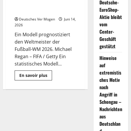
Deutsche-
schon bei den letzten drei
EuroShop-
Weltmeistern richtig
Aktie bleibt
Deutsches Ver Mogen
Juni 14,
vom
2026
Center-
Ein Modell prognostiziert
Geschäft
den Weltmeister der
gestützt
Fußball-WM 2026. Michael
Regan – FIFA / Getty Ein
Hinweise
statistisches Modell...
auf
extremistis
Mehr
En savoir plus
Informationen
ches Motiv
über
nach
WM-
Prognose:
Angriff in
Ökonom
lag
Schongau –
schon
bei
Nachrichten
den
aus
letzten
drei
Deutschlan
Weltmeistern
richtig