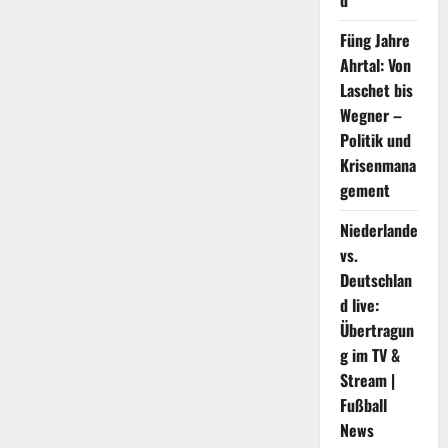
d
Füng Jahre
Ahrtal: Von
Laschet bis
Wegner –
Politik und
Krisenmana
gement
Niederlande
vs.
Deutschlan
d live:
Übertragun
g im TV &
Stream |
Fußball
News