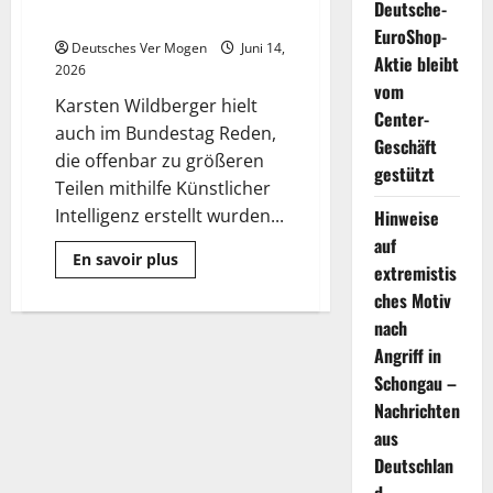
Deutsche-
für Texte und Reden
EuroShop-
Deutsches Ver Mogen
Juni 14,
Aktie bleibt
2026
vom
Karsten Wildberger hielt
Center-
auch im Bundestag Reden,
Geschäft
die offenbar zu größeren
gestützt
Teilen mithilfe Künstlicher
Intelligenz erstellt wurden...
Hinweise
auf
Mehr
En savoir plus
extremistis
Informationen
über
ches Motiv
Minister
Wildberger
nach
nutzte
KI
Angriff in
für
Schongau –
Texte
und
Nachrichten
Reden
aus
Deutschlan