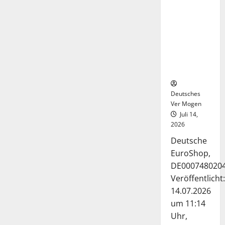
Deutsche-
EuroShop-
Aktie bleibt
vom
Center-
Geschäft
gestützt
Deutsches
Ver Mogen
Juli 14,
2026
Deutsche
EuroShop,
DE000748020
Veröffentlicht:
14.07.2026
um 11:14
Uhr,