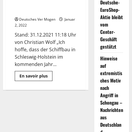
Deutsche-
neues Glück? | NDR.de –
EuroShop-
Nachrichten
Aktie bleibt
Deutsches Ver Mogen
Januar
vom
2, 2022
Center-
Stand: 31.12.2021 11:18 Uhr
Geschäft
von Christian Wolf „Ich
gestützt
hoffe, dass der Schiffbau in
Schleswig-Holstein im
Hinweise
kommenden Jahr...
auf
extremistis
Mehr
En savoir plus
Informationen
ches Motiv
über
nach
Werften
im
Angriff in
Norden:
Neues
Schongau –
Jahr,
neues
Nachrichten
Glück?
aus
|
NDR.de
Deutschlan
–
Nachrichten