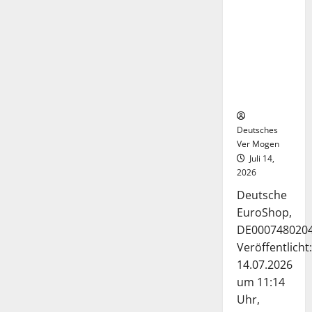
Deutsche-
EuroShop-
Aktie bleibt
vom
Center-
Geschäft
gestützt
Deutsches
Ver Mogen
Juli 14,
2026
Deutsche
EuroShop,
DE000748020
Veröffentlicht:
14.07.2026
um 11:14
Uhr,