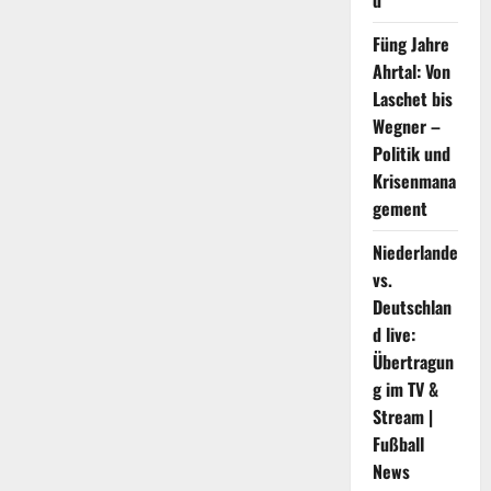
d
Füng Jahre
Ahrtal: Von
Laschet bis
Wegner –
Politik und
Krisenmana
gement
Niederlande
vs.
Deutschlan
d live:
Übertragun
g im TV &
Stream |
Fußball
News