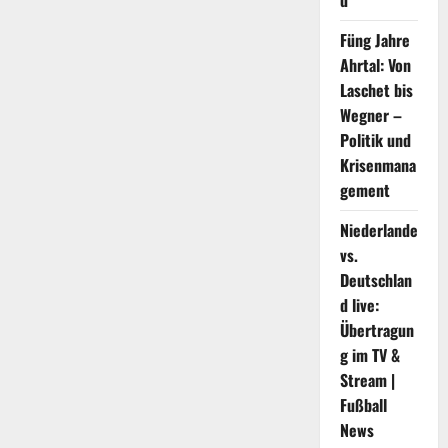
d
Bank
in
den
Füng Jahre
USA
um
Ahrtal: Von
reiche
Laschet bis
Kunden
wie
Wegner –
Epstein
warb
Politik und
–
Wirtschaft
Krisenmana
gement
Niederlande
vs.
Deutschlan
d live:
Übertragun
g im TV &
Stream |
Fußball
News