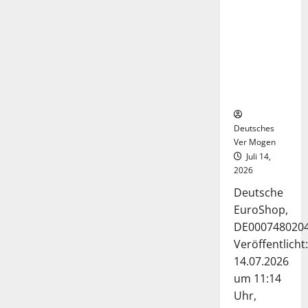
Deutsche-
EuroShop-
Aktie bleibt
vom
Center-
Geschäft
gestützt
Deutsches
Ver Mogen
Juli 14,
2026
Deutsche
EuroShop,
DE000748020
Veröffentlicht:
14.07.2026
um 11:14
Uhr,