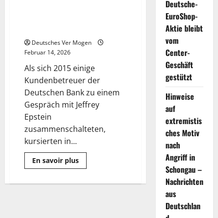
Deutsche-
Deutsche Bank in den USA um
EuroShop-
reiche Kunden wie Epstein warb
Aktie bleibt
– Wirtschaft
vom
Deutsches Ver Mogen
Center-
Februar 14, 2026
Geschäft
Als sich 2015 einige
gestützt
Kundenbetreuer der
Deutschen Bank zu einem
Hinweise
Gespräch mit Jeffrey
auf
Epstein
extremistis
zusammenschalteten,
ches Motiv
kursierten in...
nach
Angriff in
Mehr
En savoir plus
Informationen
Schongau –
über
Geschäft
Nachrichten
über
aus
Moral:
Wie
Deutschlan
die
Deutsche