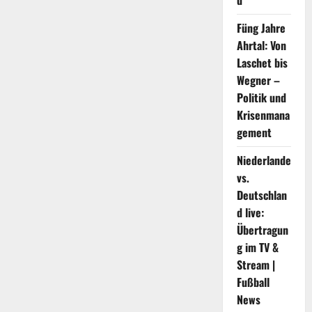
d
Geschäft
Füng Jahre
Ahrtal: Von
Laschet bis
Wegner –
Politik und
Krisenmana
gement
Niederlande
vs.
Deutschlan
d live:
Übertragun
g im TV &
Stream |
Fußball
News