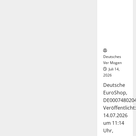
Deutsche-
EuroShop-
Aktie bleibt
vom
Center-
Geschäft
gestützt
Deutsches
Ver Mogen
Juli 14,
2026
Deutsche
EuroShop,
DE000748020
Veröffentlicht:
14.07.2026
um 11:14
Uhr,