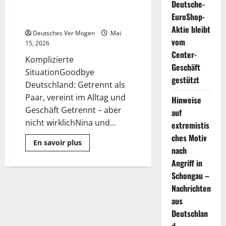
Deutsche-
als Paar, vereint im Alltag und
EuroShop-
Geschäft
Aktie bleibt
Deutsches Ver Mogen
Mai
vom
15, 2026
Center-
Komplizierte
Geschäft
SituationGoodbye
gestützt
Deutschland: Getrennt als
Paar, vereint im Alltag und
Hinweise
Geschäft Getrennt – aber
auf
nicht wirklichNina und...
extremistis
ches Motiv
Mehr
En savoir plus
Informationen
nach
über
Angriff in
Goodbye
Deutschland:
Schongau –
Getrennt
als
Nachrichten
Paar,
vereint
aus
im
Deutschlan
Alltag
und