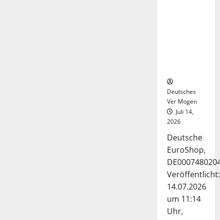
Deutsche-
EuroShop-
Aktie bleibt
vom
Center-
Geschäft
gestützt
Deutsches
Ver Mogen
Juli 14,
2026
Deutsche
EuroShop,
DE000748020
Veröffentlicht:
14.07.2026
um 11:14
Uhr,