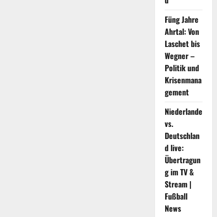
d
Finnland
|
Sport
Füng Jahre
Ahrtal: Von
Laschet bis
Wegner –
Politik und
Krisenmana
gement
Niederlande
vs.
Deutschlan
d live:
Übertragun
g im TV &
Stream |
Fußball
News