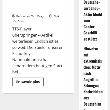
Deutsche-
Deutschland trifft auf Finnland |
EuroShop-
Sport
Aktie bleibt
Deutsches Ver Mogen
Mai
vom
15, 2026
Center-
TTS-Player
Geschäft
überspringen↵Artikel
gestützt
weiterlesen Endlich ist es
so weit. Die Spieler unserer
Hinweise
Eishockey-
auf
Nationalmannschaft
extremistis
fiebern dem heutigen Start
ches Motiv
bei...
nach
Angriff in
Mehr
En savoir plus
Informationen
Schongau –
über
Nachrichten
Eishockey-
WM
aus
Zürich:
Deutschland
Deutschlan
trifft
auf