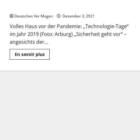
Arburg: „Technologie-Tage“ 2022 werden auf Juni verschoben
Deutsches Ver Mogen
Dezember 3, 2021
Volles Haus vor der Pandemie: „Technologie-Tage“
im Jahr 2019 (Foto: Arburg) „Sicherheit geht vor“ –
angesichts der...
Mehr
En savoir plus
Informationen
über
Arburg:
„Technologie-
Tage“
2022
werden
auf
Juni
verschoben