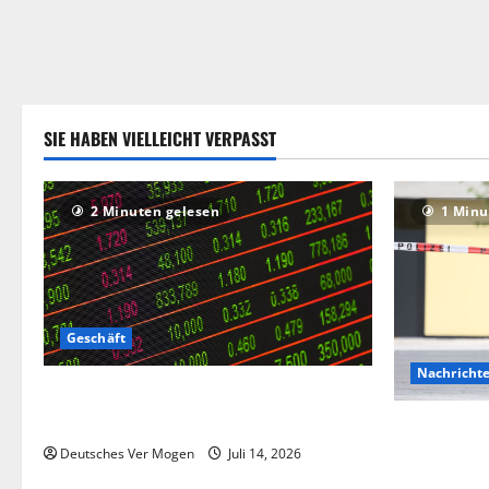
SIE HABEN VIELLEICHT VERPASST
2 Minuten gelesen
1 Minu
Geschäft
Nachricht
Die Deutsche-EuroShop-Aktie bleibt vom
Center-Geschäft gestützt
Hinweise au
Angriff in 
Deutsches Ver Mogen
Juli 14, 2026
Deutschlan