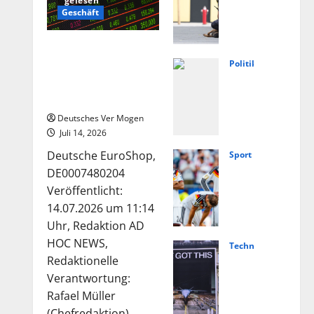
gelesen
weis
Geschäft
e
auf
Die Deutsche-
extr
EuroShop-Aktie bleibt
Politik
emis
Füng
vom Center-Geschäft
tisc
Jahr
gestützt
hes
e
Deutsches Ver Mogen
Moti
Ahrt
Juli 14, 2026
v
al:
Deutsche EuroShop,
Sport
nach
Von
Nied
DE0007480204
Angr
Lasc
erla
Veröffentlicht:
iff in
het
nde
14.07.2026 um 11:14
Scho
bis
vs.
Uhr, Redaktion AD
ngau
Weg
Deut
HOC NEWS,
Technologie
–
ner
schl
Hels
Redaktionelle
Nach
–
and
ing
Verantwortung:
richt
Polit
live:
und
Rafael Müller
en
ik
Über
(Chefredaktion)...