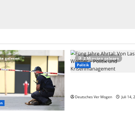
te gelesen
2 Minuten gelesen
Politik
Füng Jahre Ahrtal: Von Lasch
Wegner – Politik und Krise
Deutsches Ver Mogen
Juli 14,
en
f extremistisches Motiv nach
Schongau – Nachrichten aus
d