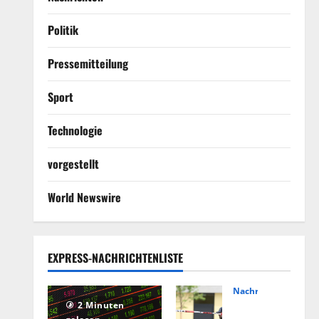
Politik
Pressemitteilung
Sport
Technologie
vorgestellt
World Newswire
EXPRESS-NACHRICHTENLISTE
Nachrichten
Hin
2 Minuten