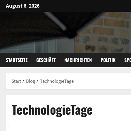
Zum
August 6, 2026
Inhalt
springen
STARTSEITE
GESCHÄFT
NACHRICHTEN
POLITIK
SP
Start
Blog
TechnologieTage
TechnologieTage