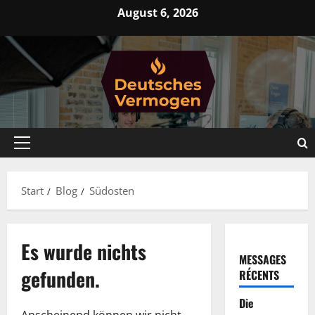
Zum
August 6, 2026
Inhalt
springen
Primäres
Menü
Start
Blog
Südosten
Es wurde nichts
MESSAGES
gefunden.
RÉCENTS
Die