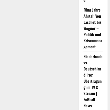
d
Füng Jahre
Ahrtal: Von
Laschet bis
Wegner –
Politik und
Krisenmana
gement
Niederlande
vs.
Deutschlan
d live:
Übertragun
g im TV &
Stream |
Fußball
News