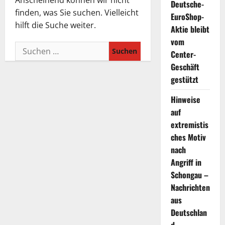
Anscheinend können wir nicht
Deutsche-
finden, was Sie suchen. Vielleicht
EuroShop-
hilft die Suche weiter.
Aktie bleibt
vom
Suchen
Center-
nach:
Geschäft
gestützt
Hinweise
auf
extremistis
ches Motiv
nach
Angriff in
Schongau –
Nachrichten
aus
Deutschlan