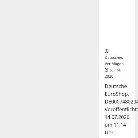
Deutsche-
EuroShop-
Aktie bleibt
vom
Center-
Geschäft
gestützt
Deutsches
Ver Mogen
Juli 14,
2026
Deutsche
EuroShop,
DE000748020
Veröffentlicht:
14.07.2026
um 11:14
Uhr,