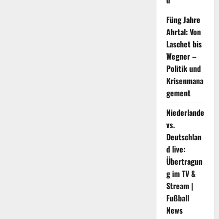
d
Fliese
Füng Jahre
Ahrtal: Von
Laschet bis
Wegner –
Politik und
Krisenmana
gement
Niederlande
vs.
Deutschlan
d live:
Übertragun
g im TV &
Stream |
Fußball
News