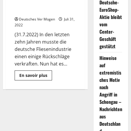
Deutsche-
Deutsche Steinzeug AG, zur
EuroShop-
Zukunft der Deutschen Fliese
Aktie bleibt
Deutsches Ver Mogen
Juli 31,
vom
2022
Center-
(31.7.2022) In den letzten
Geschäft
zehn Jahren musste die
gestützt
deutsche Fliesenindustrie
einen einige Rückschläge
Hinweise
verkraften. Nun hat es...
auf
extremistis
Mehr
En savoir plus
Informationen
ches Motiv
über
nach
Dieter
Schäfer,
Angriff in
Vorstand
der
Schongau –
Deutsche
Steinzeug
Nachrichten
AG,
aus
zur
Zukunft
Deutschlan
der
Deutschen