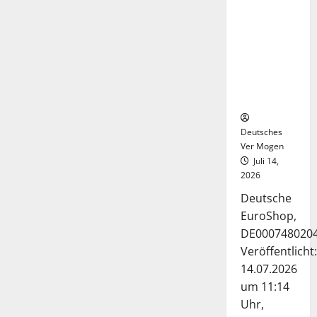
Deutsche-
EuroShop-
Aktie bleibt
vom
Center-
Geschäft
gestützt
Deutsches
Ver Mogen
Juli 14,
2026
Deutsche
EuroShop,
DE000748020
Veröffentlicht:
14.07.2026
um 11:14
Uhr,