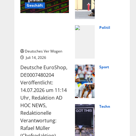
gelesen
weis
Geschäft
e
auf
Die Deutsche-
extr
EuroShop-Aktie bleibt
Politik
emis
Füng
vom Center-Geschäft
tisc
Jahr
gestützt
hes
e
Deutsches Ver Mogen
Moti
Ahrt
Juli 14, 2026
v
al:
Deutsche EuroShop,
Sport
nach
Von
Nied
DE0007480204
Angr
Lasc
erla
Veröffentlicht:
iff in
het
nde
14.07.2026 um 11:14
Scho
bis
vs.
Uhr, Redaktion AD
ngau
Weg
Deut
HOC NEWS,
Technologie
–
ner
schl
Hels
Redaktionelle
Nach
–
and
ing
Verantwortung:
richt
Polit
live:
und
Rafael Müller
en
ik
Über
(Chefredaktion)...