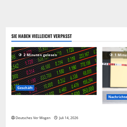
SIE HABEN VIELLEICHT VERPASST
2 Minuten gelesen
1 Minu
Geschäft
Nachricht
Die Deutsche-EuroShop-Aktie bleibt vom
Center-Geschäft gestützt
Hinweise au
Angriff in 
Deutsches Ver Mogen
Juli 14, 2026
Deutschlan