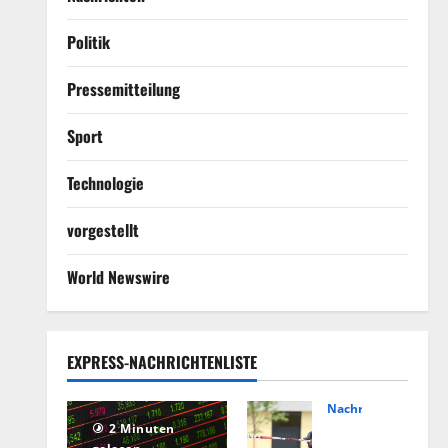
Politik
Pressemitteilung
Sport
Technologie
vorgestellt
World Newswire
EXPRESS-NACHRICHTENLISTE
Nachrichten
Hin
2 Minuten