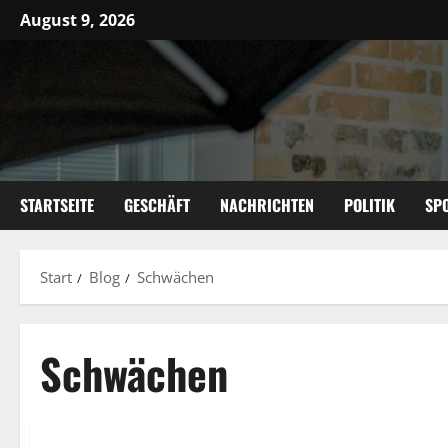
Zum
August 9, 2026
Inhalt
springen
STARTSEITE
GESCHÄFT
NACHRICHTEN
POLITIK
SP
Start
Blog
Schwächen
Schwächen