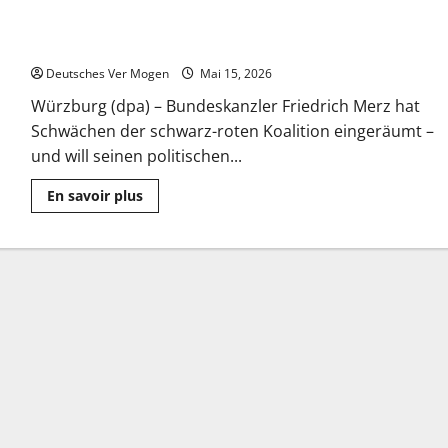
Merz räumt Schwächen der Koalition ein – «Streiten zu viel»
– Nachrichten aus Deutschland
Deutsches Ver Mogen
Mai 15, 2026
Würzburg (dpa) – Bundeskanzler Friedrich Merz hat
Schwächen der schwarz-roten Koalition eingeräumt –
und will seinen politischen...
Mehr
En savoir plus
Informationen
über
Merz
räumt
Schwächen
der
Koalition
ein
–
«Streiten
zu
viel»
–
Nachrichten
aus
Deutschland