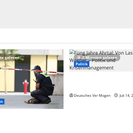
te gelesen
2 Minuten gelesen
Politik
Füng Jahre Ahrtal: Von Lasch
Wegner – Politik und Krise
Deutsches Ver Mogen
Juli 14,
en
f extremistisches Motiv nach
Schongau – Nachrichten aus
d