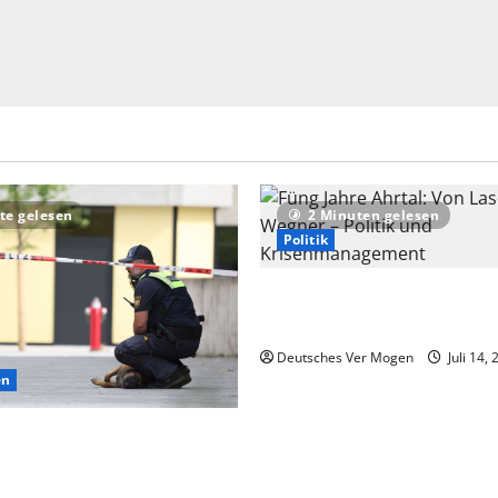
te gelesen
2 Minuten gelesen
Politik
Füng Jahre Ahrtal: Von Lasch
Wegner – Politik und Krise
Deutsches Ver Mogen
Juli 14,
en
f extremistisches Motiv nach
Schongau – Nachrichten aus
d