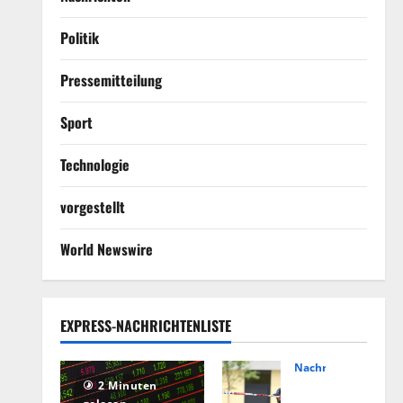
Politik
Pressemitteilung
Sport
Technologie
vorgestellt
World Newswire
EXPRESS-NACHRICHTENLISTE
Nachrichten
Hin
2 Minuten