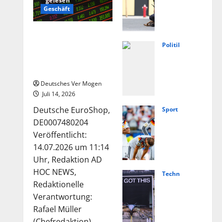
gelesen
weis
Geschäft
e
auf
Die Deutsche-
extr
EuroShop-Aktie bleibt
Politik
emis
Füng
vom Center-Geschäft
tisc
Jahr
gestützt
hes
e
Deutsches Ver Mogen
Moti
Ahrt
Juli 14, 2026
v
al:
Deutsche EuroShop,
Sport
nach
Von
Nied
DE0007480204
Angr
Lasc
erla
Veröffentlicht:
iff in
het
nde
14.07.2026 um 11:14
Scho
bis
vs.
Uhr, Redaktion AD
ngau
Weg
Deut
HOC NEWS,
Technologie
–
ner
schl
Hels
Redaktionelle
Nach
–
and
ing
Verantwortung:
richt
Polit
live:
und
Rafael Müller
en
ik
Über
(Chefredaktion)...