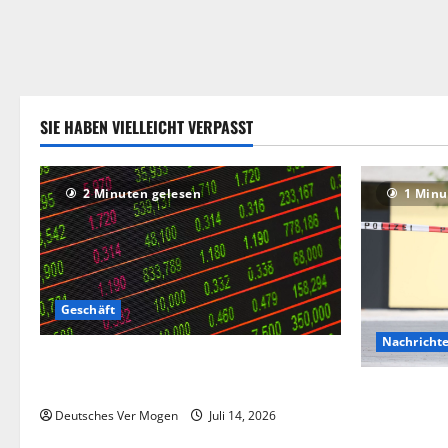
SIE HABEN VIELLEICHT VERPASST
2 Minuten gelesen
1 Minu
Geschäft
Nachricht
Die Deutsche-EuroShop-Aktie bleibt vom
Center-Geschäft gestützt
Hinweise au
Angriff in 
Deutsches Ver Mogen
Juli 14, 2026
Deutschlan