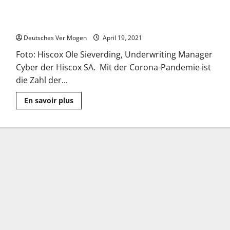
Hiscox Cyber Readiness Report: Deutsche Unternehmen
investieren international am meisten in Cyber-Sicherheit
Deutsches Ver Mogen
April 19, 2021
Foto: Hiscox Ole Sieverding, Underwriting Manager
Cyber der Hiscox SA. Mit der Corona-Pandemie ist
die Zahl der...
Mehr
En savoir plus
Informationen
über
Hiscox
Cyber
Readiness
Report:
Deutsche
Unternehmen
investieren
international
am
meisten
in
Cyber-
Sicherheit