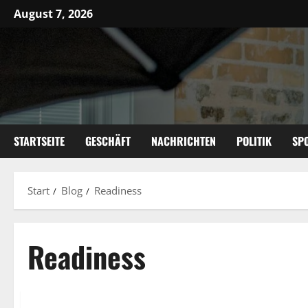
Zum
August 7, 2026
Inhalt
springen
STARTSEITE
GESCHÄFT
NACHRICHTEN
POLITIK
SP
Start
Blog
Readiness
Readiness