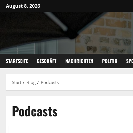
Zum
August 8, 2026
Inhalt
springen
STARTSEITE
GESCHÄFT
NACHRICHTEN
POLITIK
SP
Start
Blog
Podcasts
Podcasts