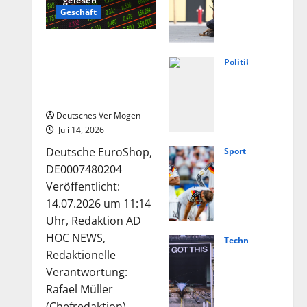
gelesen
weis
Geschäft
e
auf
Die Deutsche-
extr
EuroShop-Aktie bleibt
Politik
emis
Füng
vom Center-Geschäft
tisc
Jahr
gestützt
hes
e
Deutsches Ver Mogen
Moti
Ahrt
Juli 14, 2026
v
al:
Deutsche EuroShop,
Sport
nach
Von
Nied
DE0007480204
Angr
Lasc
erla
Veröffentlicht:
iff in
het
nde
14.07.2026 um 11:14
Scho
bis
vs.
Uhr, Redaktion AD
ngau
Weg
Deut
HOC NEWS,
Technologie
–
ner
schl
Hels
Redaktionelle
Nach
–
and
ing
Verantwortung:
richt
Polit
live:
und
Rafael Müller
en
ik
Über
(Chefredaktion)...