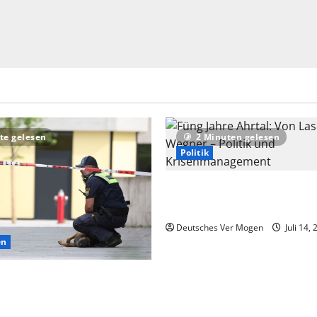
te gelesen
2 Minuten gelesen
Politik
Füng Jahre Ahrtal: Von Lasch
Wegner – Politik und Krise
Deutsches Ver Mogen
Juli 14,
en
f extremistisches Motiv nach
Schongau – Nachrichten aus
d