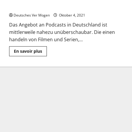
Die beliebtesten Podcasts in Deutschland am 04.10.2021
Deutsches Ver Mogen
Oktober 4, 2021
Das Angebot an Podcasts in Deutschland ist
mittlerweile nahezu unüberschaubar. Die einen
handeln von Filmen und Serien,...
Mehr
En savoir plus
Informationen
über
Die
beliebtesten
Podcasts
in
Deutschland
am
04.10.2021