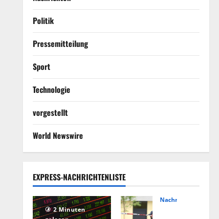
Politik
Pressemitteilung
Sport
Technologie
vorgestellt
World Newswire
EXPRESS-NACHRICHTENLISTE
Nachrichten
Hin
2 Minuten