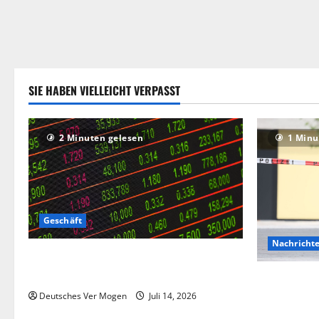
SIE HABEN VIELLEICHT VERPASST
2 Minuten gelesen
1 Minu
Geschäft
Nachricht
Die Deutsche-EuroShop-Aktie bleibt vom
Center-Geschäft gestützt
Hinweise au
Angriff in 
Deutsches Ver Mogen
Juli 14, 2026
Deutschlan