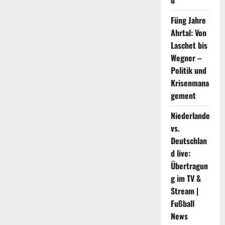
d
TV-
Riesen?
Füng Jahre
Ahrtal: Von
Laschet bis
Wegner –
Politik und
Krisenmana
gement
Niederlande
vs.
Deutschlan
d live:
Übertragun
g im TV &
Stream |
Fußball
News