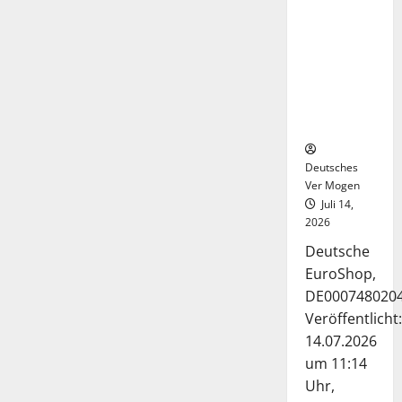
Deutsche-
EuroShop-
Aktie bleibt
vom
Center-
Geschäft
gestützt
Deutsches
Ver Mogen
Juli 14,
2026
Deutsche
EuroShop,
DE000748020
Veröffentlicht:
14.07.2026
um 11:14
Uhr,