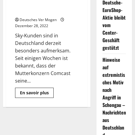
Deutsche-
übernehmen SIE den Pay-TV-
EuroShop-
Riesen?
Aktie bleibt
Deutsches Ver Mogen
vom
Dezember 28, 2022
Center-
Sky-Kunden sind in
Geschäft
Deutschland derzeit
gestützt
besonders aufmerksam.
Seit einigen Wochen ist
Hinweise
bekannt, dass der
auf
Mutterkonzern Comcast
extremistis
seine...
ches Motiv
nach
Mehr
En savoir plus
Informationen
Angriff in
über
Schongau –
Sky-
Kunden
Nachrichten
hellhörig
–
aus
übernehmen
SIE
Deutschlan
den
Pay-