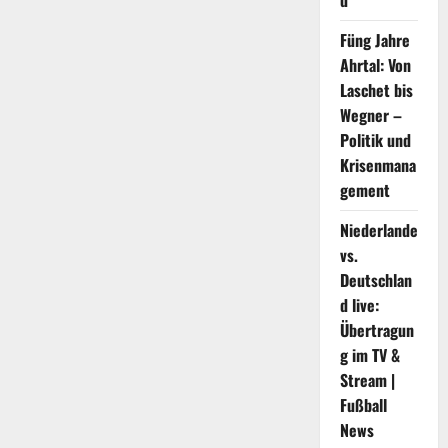
d
dezentrale
Metaverse-
NFT-
Füng Jahre
Aggregationshandelsplattform
Ahrtal: Von
MART
gab
Laschet bis
bekannt,
dass
Wegner –
die
Plattform
Politik und
offiziell
eingeführt
Krisenmana
wurde
gement
Niederlande
vs.
Deutschlan
d live:
Übertragun
g im TV &
Stream |
Fußball
News