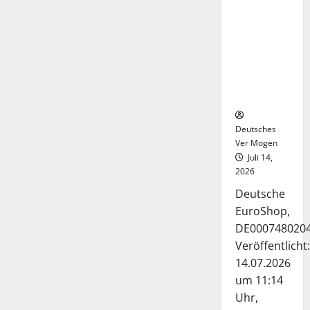
Deutsche-
EuroShop-
Aktie bleibt
vom
Center-
Geschäft
gestützt
Deutsches
Ver Mogen
Juli 14,
2026
Deutsche
EuroShop,
DE000748020
Veröffentlicht:
14.07.2026
um 11:14
Uhr,