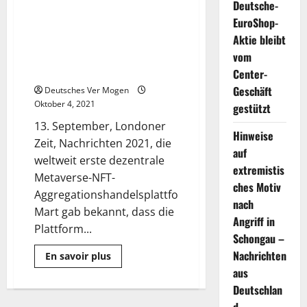
Deutsche-
Metaverse-NFT-
EuroShop-
Aggregationshandelsplattform
Aktie bleibt
MART gab bekannt, dass die
Plattform offiziell eingeführt
vom
wurde
Center-
Geschäft
Deutsches Ver Mogen
Oktober 4, 2021
gestützt
13. September, Londoner
Hinweise
Zeit, Nachrichten 2021, die
auf
weltweit erste dezentrale
extremistis
Metaverse-NFT-
ches Motiv
Aggregationshandelsplattform
nach
Mart gab bekannt, dass die
Angriff in
Plattform...
Schongau –
Nachrichten
Mehr
En savoir plus
Informationen
aus
über
Die
Deutschlan
weltweit
erste