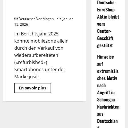
Deutsche-
Reduktion durch Second Life
EuroShop-
Geschäft voran
Aktie bleibt
Deutsches Ver Mogen
Januar
vom
15, 2026
Center-
Im Berichtsjahr 2025
Geschäft
konnte mobilezone allein
gestützt
durch den Verkauf von
wiederaufbereiteten
Hinweise
(«refurbished»)
auf
Smartphones unter der
extremistis
Marke jusit...
ches Motiv
nach
Mehr
En savoir plus
Informationen
Angriff in
über
Schongau –
Mobilezone
treibt
Nachrichten
CO₂-
Reduktion
aus
durch
Second
Deutschlan
Life
Geschäft