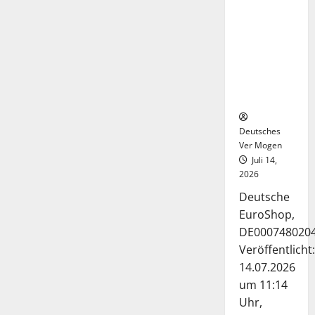
Deutsche-
EuroShop-
Aktie bleibt
vom
Center-
Geschäft
gestützt
Deutsches
Ver Mogen
Juli 14,
2026
Deutsche
EuroShop,
DE000748020
Veröffentlicht:
14.07.2026
um 11:14
Uhr,