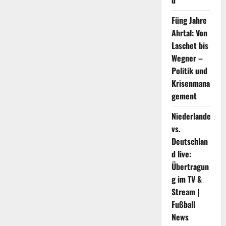
d
voran
Füng Jahre
Ahrtal: Von
Laschet bis
Wegner –
Politik und
Krisenmana
gement
Niederlande
vs.
Deutschlan
d live:
Übertragun
g im TV &
Stream |
Fußball
News