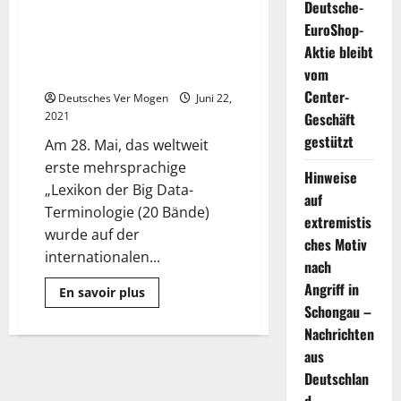
Deutsche-
„Lexikon der Big Data-
EuroShop-
Terminologie (20 Bände) wurde
Aktie bleibt
erstmals in Guiyang China
veröffentlicht
vom
Center-
Deutsches Ver Mogen
Juni 22,
2021
Geschäft
gestützt
Am 28. Mai, das weltweit
erste mehrsprachige
Hinweise
„Lexikon der Big Data-
auf
Terminologie (20 Bände)
extremistis
wurde auf der
ches Motiv
internationalen...
nach
Angriff in
Mehr
En savoir plus
Informationen
Schongau –
über
Das
Nachrichten
global
erste
aus
mehrsprachige
Deutschlan
„Lexikon
der