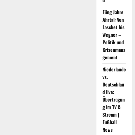
d
Big
Data-
Terminologie
Füng Jahre
(20
Bände)
Ahrtal: Von
wurde
erstmals
Laschet bis
in
Wegner –
Guiyang
China
Politik und
veröffentlicht
Krisenmana
gement
Niederlande
vs.
Deutschlan
d live:
Übertragun
g im TV &
Stream |
Fußball
News