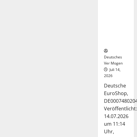
Deutsche-
EuroShop-
Aktie bleibt
vom
Center-
Geschäft
gestützt
Deutsches
Ver Mogen
Juli 14,
2026
Deutsche
EuroShop,
DE000748020
Veröffentlicht:
14.07.2026
um 11:14
Uhr,