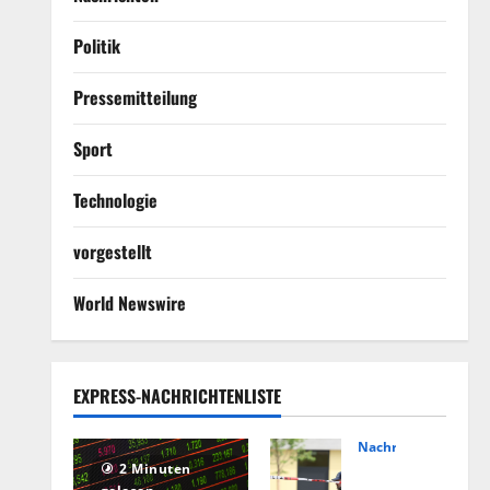
Politik
Pressemitteilung
Sport
Technologie
vorgestellt
World Newswire
EXPRESS-NACHRICHTENLISTE
Nachrichten
Hin
2 Minuten