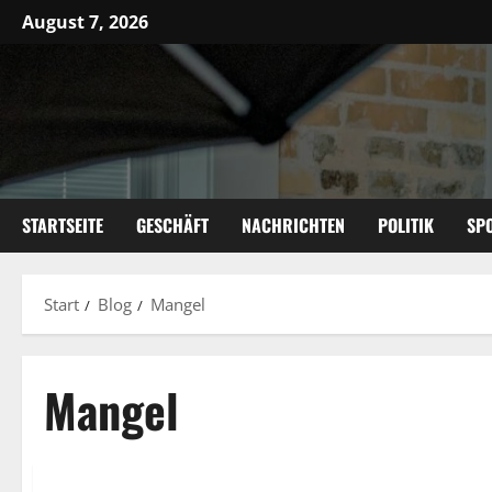
Zum
August 7, 2026
Inhalt
springen
STARTSEITE
GESCHÄFT
NACHRICHTEN
POLITIK
SP
Start
Blog
Mangel
Mangel