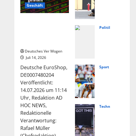
gelesen
weis
Geschäft
e
auf
Die Deutsche-
extr
EuroShop-Aktie bleibt
Politik
emis
Füng
vom Center-Geschäft
tisc
Jahr
gestützt
hes
e
Deutsches Ver Mogen
Moti
Ahrt
Juli 14, 2026
v
al:
Deutsche EuroShop,
Sport
nach
Von
Nied
DE0007480204
Angr
Lasc
erla
Veröffentlicht:
iff in
het
nde
14.07.2026 um 11:14
Scho
bis
vs.
Uhr, Redaktion AD
ngau
Weg
Deut
HOC NEWS,
Technologie
–
ner
schl
Hels
Redaktionelle
Nach
–
and
ing
Verantwortung:
richt
Polit
live:
und
Rafael Müller
en
ik
Über
(Chefredaktion)...