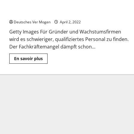
Startup-Verband: “Der Mangel an Talenten bremst uns
massiv“
Deutsches Ver Mogen
April 2, 2022
Getty Images Für Gründer und Wachstumsfirmen
wird es schwieriger, qualifiziertes Personal zu finden.
Der Fachkräftemangel dämpft schon...
Mehr
En savoir plus
Informationen
über
Startup-
Verband:
“Der
Mangel
an
Talenten
bremst
uns
massiv“