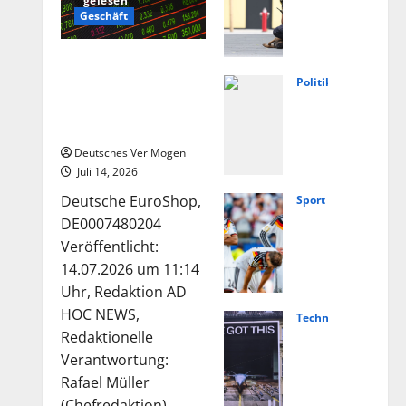
gelesen
weis
Geschäft
e
auf
Die Deutsche-
extr
EuroShop-Aktie bleibt
Politik
emis
Füng
vom Center-Geschäft
tisc
Jahr
gestützt
hes
e
Deutsches Ver Mogen
Moti
Ahrt
Juli 14, 2026
v
al:
Deutsche EuroShop,
Sport
nach
Von
Nied
DE0007480204
Angr
Lasc
erla
Veröffentlicht:
iff in
het
nde
14.07.2026 um 11:14
Scho
bis
vs.
Uhr, Redaktion AD
ngau
Weg
Deut
HOC NEWS,
Technologie
–
ner
schl
Hels
Redaktionelle
Nach
–
and
ing
Verantwortung:
richt
Polit
live:
und
Rafael Müller
en
ik
Über
(Chefredaktion)...