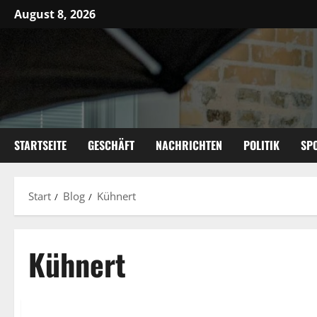
Zum
August 8, 2026
Inhalt
springen
STARTSEITE
GESCHÄFT
NACHRICHTEN
POLITIK
SP
Start
Blog
Kühnert
Kühnert