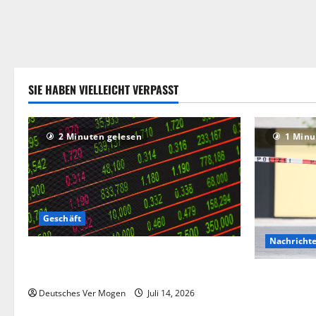
SIE HABEN VIELLEICHT VERPASST
2 Minuten gelesen
1 Minu
Geschäft
Nachricht
Die Deutsche-EuroShop-Aktie bleibt vom
Center-Geschäft gestützt
Hinweise au
Angriff in 
Deutsches Ver Mogen
Juli 14, 2026
Deutschlan