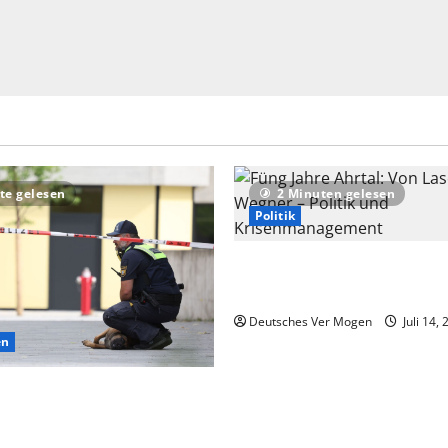
te gelesen
2 Minuten gelesen
Politik
Füng Jahre Ahrtal: Von Lasch
Wegner – Politik und Krise
Deutsches Ver Mogen
Juli 14,
en
f extremistisches Motiv nach
Schongau – Nachrichten aus
d