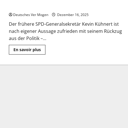
Kevin Kühnert zu Rückzug aus Politik – „einfach richtig“
Deutsches Ver Mogen
Dezember 16, 2025
Der frühere SPD-Generalsekretär Kevin Kühnert ist
nach eigener Aussage zufrieden mit seinem Rückzug
aus der Politik –...
Mehr
En savoir plus
Informationen
über
Kevin
Kühnert
zu
Rückzug
aus
Politik
–
„einfach
richtig“