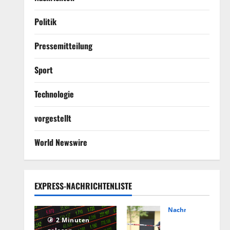
Politik
Pressemitteilung
Sport
Technologie
vorgestellt
World Newswire
EXPRESS-NACHRICHTENLISTE
Nachrichten
Hin
2 Minuten