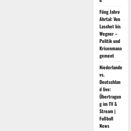
d
Füng Jahre
Ahrtal: Von
Laschet bis
Wegner –
Politik und
Krisenmana
gement
Niederlande
vs.
Deutschlan
d live:
Übertragun
g im TV &
Stream |
Fußball
News