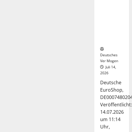
Deutsche-
EuroShop-
Aktie bleibt
vom
Center-
Geschäft
gestützt
Deutsches
Ver Mogen
Juli 14,
2026
Deutsche
EuroShop,
DE000748020
Veröffentlicht:
14.07.2026
um 11:14
Uhr,