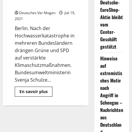
Deutsche-
Klimaschutz-Zauderns
EuroShop-
Deutsches Ver Mogen
Juli 19,
Aktie bleibt
2021
vom
Berlin. Nach der
Center-
Hochwasserkatastrophe in
Geschäft
mehreren Bundesländern
gestützt
drängen Grüne und SPD
auf verstärkte
Hinweise
Klimaschutzmaßnahmen.
auf
Bundesumweltministerin
extremistis
Svenja Schulze...
ches Motiv
nach
Mehr
En savoir plus
Angriff in
Informationen
über
Schongau –
Hochwasser
zeigt
Nachrichten
Folgen
des
aus
Klimaschutz-
Deutschlan
Zauderns