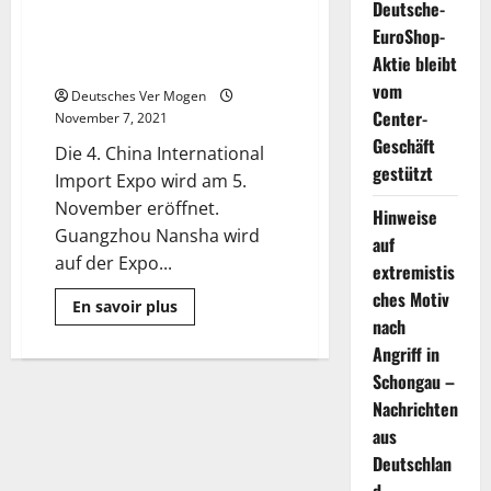
Deutsche-
Guangzhou Nansha Import
EuroShop-
Demonstration Zone auf der
Aktie bleibt
China International Import Expo
vom
Deutsches Ver Mogen
Center-
November 7, 2021
Geschäft
Die 4. China International
gestützt
Import Expo wird am 5.
November eröffnet.
Hinweise
Guangzhou Nansha wird
auf
auf der Expo...
extremistis
ches Motiv
Mehr
En savoir plus
Informationen
nach
über
Der
Angriff in
erste
Schongau –
Jahrestag
der
Nachrichten
Guangzhou
Nansha
aus
Import
Demonstration
Deutschlan
Zone
auf