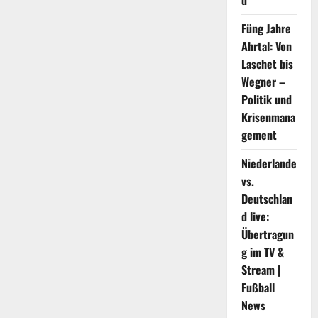
d
der
China
Füng Jahre
International
Import
Ahrtal: Von
Expo
Laschet bis
Wegner –
Politik und
Krisenmana
gement
Niederlande
vs.
Deutschlan
d live:
Übertragun
g im TV &
Stream |
Fußball
News