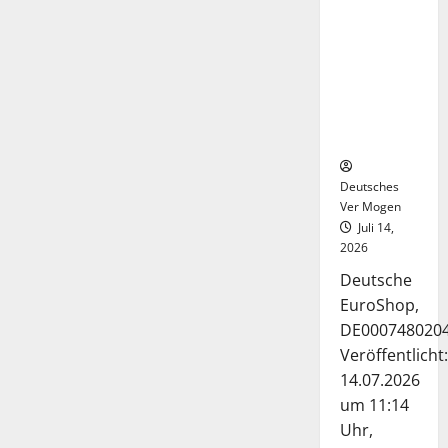
Deutsche-
EuroShop-
Aktie bleibt
vom
Center-
Geschäft
gestützt
Deutsches
Ver Mogen
Juli 14,
2026
Deutsche
EuroShop,
DE000748020
Veröffentlicht:
14.07.2026
um 11:14
Uhr,