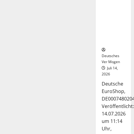
Deutsche-
EuroShop-
Aktie bleibt
vom
Center-
Geschäft
gestützt
Deutsches
Ver Mogen
Juli 14,
2026
Deutsche
EuroShop,
DE000748020
Veröffentlicht:
14.07.2026
um 11:14
Uhr,