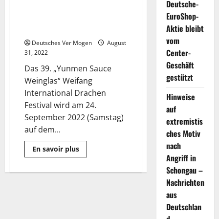
Deutsche-
der ganzen Welt in Weifang,
EuroShop-
Shandong, um eine
Aktie bleibt
Himmelsparty zu eröffnen
vom
Deutsches Ver Mogen
August
Center-
31, 2022
Geschäft
Das 39. „Yunmen Sauce
gestützt
Weinglas“ Weifang
International Drachen
Hinweise
Festival wird am 24.
auf
September 2022 (Samstag)
extremistis
auf dem...
ches Motiv
nach
Mehr
En savoir plus
Informationen
Angriff in
über
Am
Schongau –
24.
Nachrichten
September
Drachen
aus
aus
der
Deutschlan
ganzen
Welt