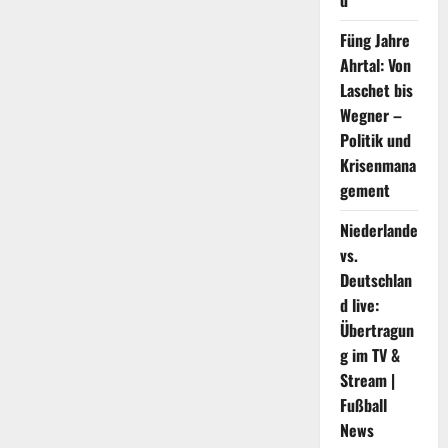
d
in
Weifang,
Shandong,
Füng Jahre
um
Ahrtal: Von
eine
Himmelsparty
Laschet bis
zu
eröffnen
Wegner –
Politik und
Krisenmana
gement
Niederlande
vs.
Deutschlan
d live:
Übertragun
g im TV &
Stream |
Fußball
News