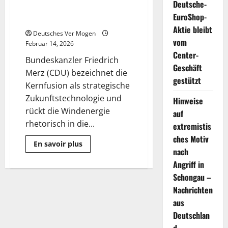
Deutsche-
übersieht entscheidenden
EuroShop-
Haken
Aktie bleibt
Deutsches Ver Mogen
vom
Februar 14, 2026
Center-
Bundeskanzler Friedrich
Geschäft
Merz (CDU) bezeichnet die
gestützt
Kernfusion als strategische
Zukunftstechnologie und
Hinweise
rückt die Windenergie
auf
rhetorisch in die...
extremistis
ches Motiv
Mehr
En savoir plus
Informationen
nach
über
Angriff in
Kernfusion:
Friedrich
Schongau –
Merz
übersieht
Nachrichten
entscheidenden
Haken
aus
Deutschlan