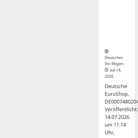
Deutsche-
EuroShop-
Aktie bleibt
vom
Center-
Geschäft
gestützt
Deutsches
Ver Mogen
Juli 14,
2026
Deutsche
EuroShop,
DE000748020
Veröffentlicht:
14.07.2026
um 11:14
Uhr,