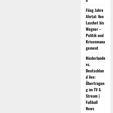
d
Füng Jahre
Ahrtal: Von
Laschet bis
Wegner –
Politik und
Krisenmana
gement
Niederlande
vs.
Deutschlan
d live:
Übertragun
g im TV &
Stream |
Fußball
News