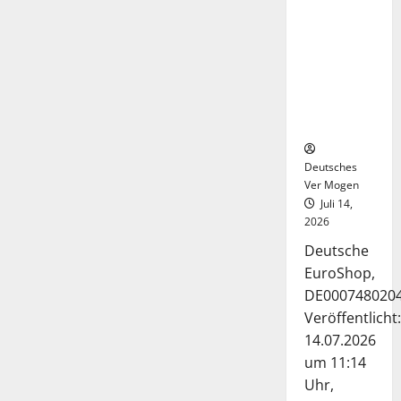
Deutsche-
EuroShop-
Aktie bleibt
vom
Center-
Geschäft
gestützt
Deutsches
Ver Mogen
Juli 14,
2026
Deutsche
EuroShop,
DE000748020
Veröffentlicht:
14.07.2026
um 11:14
Uhr,