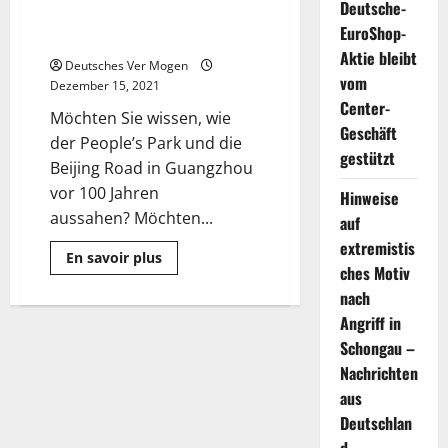
Deutsche-
Menschen in Guangzhou vor 100
EuroShop-
Jahren einkaufen gingen?
Aktie bleibt
Deutsches Ver Mogen
vom
Dezember 15, 2021
Center-
Möchten Sie wissen, wie
Geschäft
der People’s Park und die
gestützt
Beijing Road in Guangzhou
vor 100 Jahren
Hinweise
aussahen? Möchten...
auf
extremistis
Mehr
En savoir plus
Informationen
ches Motiv
über
nach
Möchten
Sie
Angriff in
erleben,
wie
Schongau –
die
Menschen
Nachrichten
in
aus
Guangzhou
vor
Deutschlan
100
Jahren