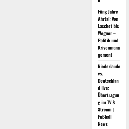
d
einkaufen
gingen?
Füng Jahre
Ahrtal: Von
Laschet bis
Wegner –
Politik und
Krisenmana
gement
Niederlande
vs.
Deutschlan
d live:
Übertragun
g im TV &
Stream |
Fußball
News