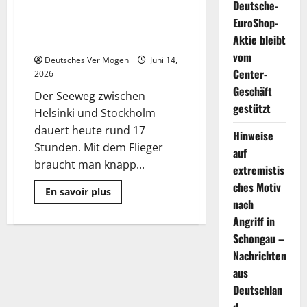
Deutsche-
Technologie des
EuroShop-
Bodeneffektfahrzeuges zur
Aktie bleibt
Serienreife bringen
vom
Deutsches Ver Mogen
Juni 14,
Center-
2026
Geschäft
Der Seeweg zwischen
gestützt
Helsinki und Stockholm
dauert heute rund 17
Hinweise
Stunden. Mit dem Flieger
auf
braucht man knapp...
extremistis
ches Motiv
Mehr
En savoir plus
Informationen
nach
über
Deutsche
Angriff in
Firma
Schongau –
will
vergessene
Nachrichten
Technologie
des
aus
Bodeneffektfahrzeuges
zur
Deutschlan
Serienreife
bringen