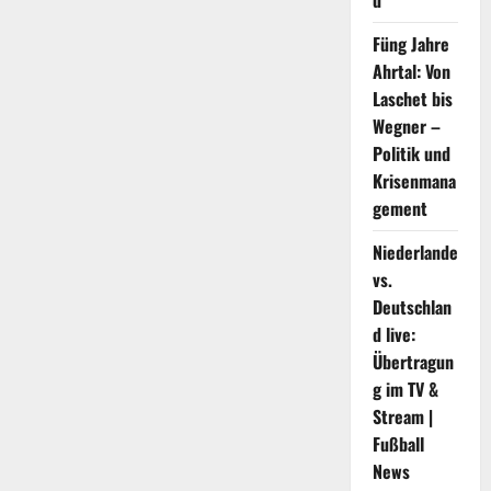
d
Füng Jahre
Ahrtal: Von
Laschet bis
Wegner –
Politik und
Krisenmana
gement
Niederlande
vs.
Deutschlan
d live:
Übertragun
g im TV &
Stream |
Fußball
News