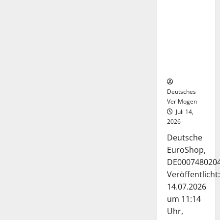
Deutsche-
EuroShop-
Aktie bleibt
vom
Center-
Geschäft
gestützt
Deutsches
Ver Mogen
Juli 14,
2026
Deutsche
EuroShop,
DE000748020
Veröffentlicht:
14.07.2026
um 11:14
Uhr,