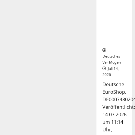
Deutsche-
EuroShop-
Aktie bleibt
vom
Center-
Geschäft
gestützt
Deutsches
Ver Mogen
Juli 14,
2026
Deutsche
EuroShop,
DE000748020
Veröffentlicht:
14.07.2026
um 11:14
Uhr,