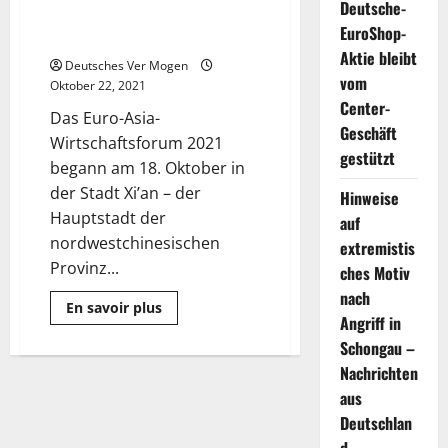
Deutsche-
Export Commodities Exhibition
EuroShop-
findet in Xi’an . statt
Aktie bleibt
Deutsches Ver Mogen
vom
Oktober 22, 2021
Center-
Das Euro-Asia-
Geschäft
Wirtschaftsforum 2021
gestützt
begann am 18. Oktober in
der Stadt Xi’an – der
Hinweise
Hauptstadt der
auf
nordwestchinesischen
extremistis
Provinz...
ches Motiv
nach
Mehr
En savoir plus
Informationen
Angriff in
über
Schongau –
China
(Shaanxi)
Nachrichten
Import
und
aus
Export
Commodities
Deutschlan
Exhibition
findet