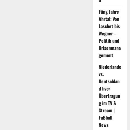
d
in
Xi’an
Füng Jahre
.
statt
Ahrtal: Von
Laschet bis
Wegner –
Politik und
Krisenmana
gement
Niederlande
vs.
Deutschlan
d live:
Übertragun
g im TV &
Stream |
Fußball
News