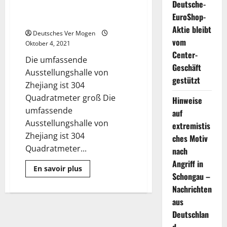
Deutsche-
Handel mit Dienstleistungen
EuroShop-
hervorgehoben
Aktie bleibt
Deutsches Ver Mogen
vom
Oktober 4, 2021
Center-
Die umfassende
Geschäft
Ausstellungshalle von
gestützt
Zhejiang ist 304
Quadratmeter groß Die
Hinweise
umfassende
auf
Ausstellungshalle von
extremistis
Zhejiang ist 304
ches Motiv
Quadratmeter...
nach
Angriff in
Mehr
En savoir plus
Informationen
Schongau –
über
Nachrichten
Zhejiangs
Errungenschaften
aus
im
Handel
Deutschlan
mit
Dienstleistungen