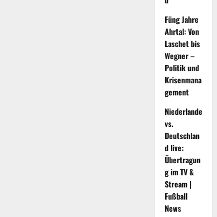
d
hervorgehoben
Füng Jahre
Ahrtal: Von
Laschet bis
Wegner –
Politik und
Krisenmana
gement
Niederlande
vs.
Deutschlan
d live:
Übertragun
g im TV &
Stream |
Fußball
News