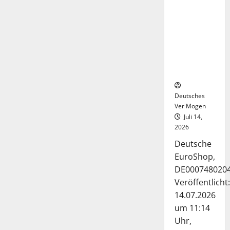
Deutsche-
EuroShop-
Aktie bleibt
vom
Center-
Geschäft
gestützt
Deutsches
Ver Mogen
Juli 14,
2026
Deutsche
EuroShop,
DE000748020
Veröffentlicht:
14.07.2026
um 11:14
Uhr,