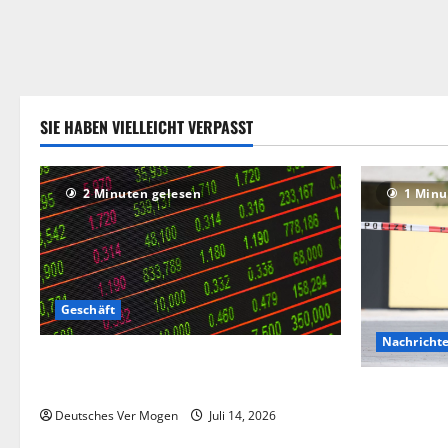
SIE HABEN VIELLEICHT VERPASST
2 Minuten gelesen
1 Minu
Geschäft
Nachricht
Die Deutsche-EuroShop-Aktie bleibt vom
Center-Geschäft gestützt
Hinweise au
Angriff in 
Deutsches Ver Mogen
Juli 14, 2026
Deutschlan