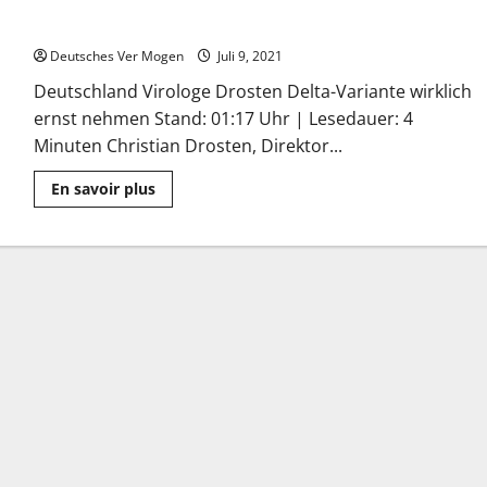
Virologe Drosten: Delta-Variante wirklich ernst nehmen
Deutsches Ver Mogen
Juli 9, 2021
Deutschland Virologe Drosten Delta-Variante wirklich
ernst nehmen Stand: 01:17 Uhr | Lesedauer: 4
Minuten Christian Drosten, Direktor...
Mehr
En savoir plus
Informationen
über
Virologe
Drosten:
Delta-
Variante
wirklich
ernst
nehmen