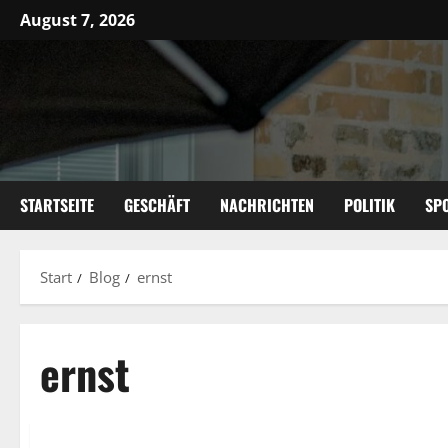
Zum
August 7, 2026
Inhalt
springen
STARTSEITE
GESCHÄFT
NACHRICHTEN
POLITIK
SP
Start
Blog
ernst
ernst