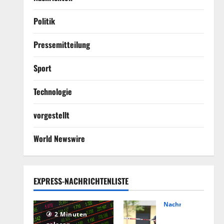
Politik
Pressemitteilung
Sport
Technologie
vorgestellt
World Newswire
EXPRESS-NACHRICHTENLISTE
Nachrichten
Hin
2 Minuten