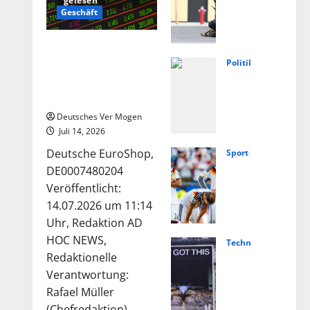
gelesen
weis
Geschäft
e
auf
Die Deutsche-
extr
EuroShop-Aktie bleibt
Politik
emis
Füng
vom Center-Geschäft
tisc
Jahr
gestützt
hes
e
Deutsches Ver Mogen
Moti
Ahrt
Juli 14, 2026
v
al:
Deutsche EuroShop,
Sport
nach
Von
Nied
DE0007480204
Angr
Lasc
erla
Veröffentlicht:
iff in
het
nde
14.07.2026 um 11:14
Scho
bis
vs.
Uhr, Redaktion AD
ngau
Weg
Deut
HOC NEWS,
Technologie
–
ner
schl
Hels
Redaktionelle
Nach
–
and
ing
Verantwortung:
richt
Polit
live:
und
Rafael Müller
en
ik
Über
(Chefredaktion)...