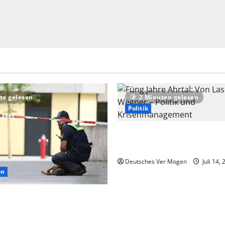
te gelesen
2 Minuten gelesen
Politik
Füng Jahre Ahrtal: Von Lasch
Wegner – Politik und Krise
Deutsches Ver Mogen
Juli 14,
en
f extremistisches Motiv nach
Schongau – Nachrichten aus
d